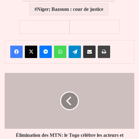
Niger; Bazoum : cour de justice
Facebook
X
Messenger
WhatsApp
Telegram
Partager par email
Imprimer
Élimination
des
MTN:
le
Togo
célèbre
les
acteurs
et
partenaires
Élimination des MTN: le Togo célèbre les acteurs et