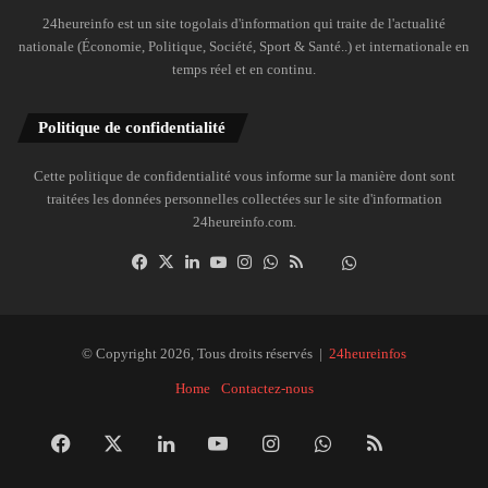
24heureinfo est un site togolais d'information qui traite de l'actualité
nationale (Économie, Politique, Société, Sport & Santé..) et internationale en
temps réel et en continu.
Politique de confidentialité
Cette politique de confidentialité vous informe sur la manière dont sont
traitées les données personnelles collectées sur le site d'information
24heureinfo.com.
Facebook
X
Linkedin
YouTube
Instagram
WhatsApp
RSS
Dailymotion
Suivre
la
chaîne
24heureinfo
© Copyright 2026, Tous droits réservés |
24heureinfos
sur
Home
Contactez-nous
WhatsApp
Facebook
X
Linkedin
YouTube
Instagram
WhatsApp
RSS
Dai