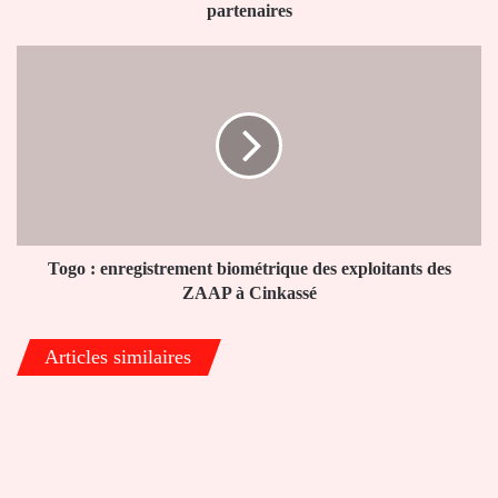
partenaires
Togo
:
enregistrement
biométrique
des
exploitants
des
ZAAP
à
Cinkassé
Togo : enregistrement biométrique des exploitants des
ZAAP à Cinkassé
Articles similaires