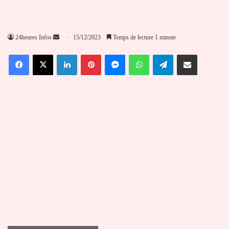
Envoyer
24heures Infos
15/12/2023
Temps de lecture 1 minute
un
Facebook
X
Linkedin
Pinterest
Messenger
WhatsApp
Telegram
Partager par email
courriel