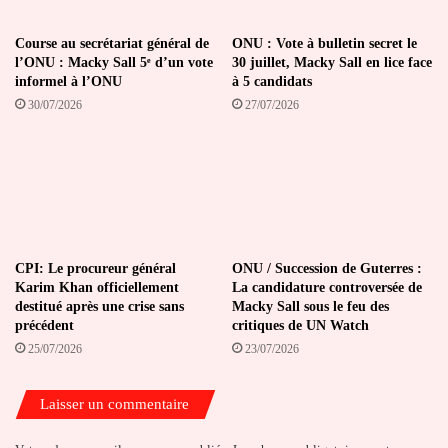
Course au secrétariat général de
ONU : Vote à bulletin secret le
l’ONU : Macky Sall 5ᵉ d’un vote
30 juillet, Macky Sall en lice face
informel à l’ONU
à 5 candidats
30/07/2026
27/07/2026
CPI: Le procureur général
ONU / Succession de Guterres :
Karim Khan officiellement
La candidature controversée de
destitué après une crise sans
Macky Sall sous le feu des
précédent
critiques de UN Watch
25/07/2026
23/07/2026
Laisser un commentaire