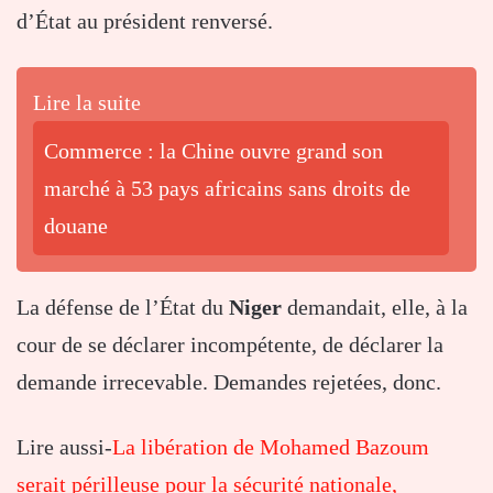
d’État au président renversé.
Lire la suite
Commerce : la Chine ouvre grand son
marché à 53 pays africains sans droits de
douane
La défense de l’État du
Niger
demandait, elle, à la
cour de se déclarer incompétente, de déclarer la
demande irrecevable. Demandes rejetées, donc.
Lire aussi-
La libération de Mohamed Bazoum
serait périlleuse pour la sécurité nationale,