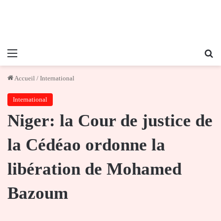
Menu
Re
Accueil
/
International
International
Niger: la Cour de justice de
la Cédéao ordonne la
libération de Mohamed
Bazoum