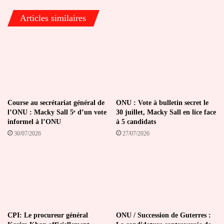
Articles similaires
Course au secrétariat général de
ONU : Vote à bulletin secret le
l’ONU : Macky Sall 5ᵉ d’un vote
30 juillet, Macky Sall en lice face
informel à l’ONU
à 5 candidats
30/07/2026
27/07/2026
CPI: Le procureur général
ONU / Succession de Guterres :