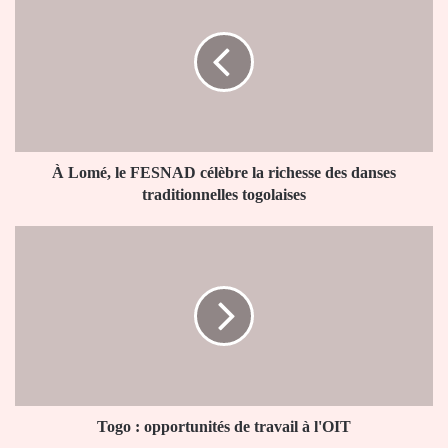
Lomé,
le
FESNAD
célèbre
la
richesse
des
danses
traditionnelles
À Lomé, le FESNAD célèbre la richesse des danses
togolaises
traditionnelles togolaises
Togo
:
opportunités
de
travail
à
l'OIT
Togo : opportunités de travail à l'OIT