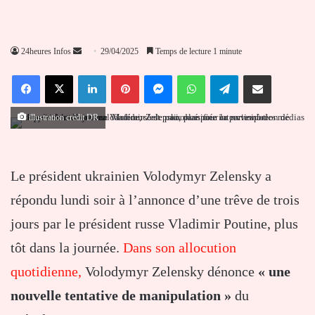
Envoyer
24heures Infos
29/04/2025
Temps de lecture 1 minute
un
Facebook
X
Linkedin
Pinterest
Messenger
WhatsApp
Telegram
Partager par email
courriel
illustration crédit DR
Le président ukrainien Volodymyr Zelensky a
répondu lundi soir à l’annonce d’une trêve de trois
jours par le président russe Vladimir Poutine, plus
tôt dans la journée.
Dans son allocution
quotidienne,
Volodymyr Zelensky dénonce
« une
nouvelle tentative de manipulation »
du