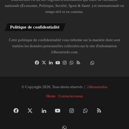
nationale (Économie, Politique, Société, Sport & Santé..) et internationale en
temps réel et en continu.
Politique de confidentialité
Cette politique de confidentialité vous informe sur la manière dont sont
traitées les données personnelles collectées sur le site d'information
24heureinfo.com.
Facebook
X
Linkedin
YouTube
Instagram
WhatsApp
RSS
Dailymotion
Suivre
la
chaîne
24heureinfo
© Copyright 2026, Tous droits réservés |
24heureinfos
sur
Home
Contactez-nous
WhatsApp
Facebook
X
Linkedin
YouTube
Instagram
WhatsApp
RSS
Dai
Suivre