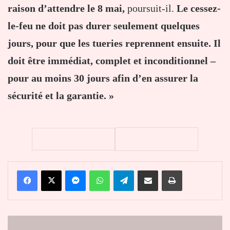
raison d’attendre le 8 mai,
poursuit-il.
Le cessez-
le-feu ne doit pas durer seulement quelques
jours, pour que les tueries reprennent ensuite. Il
doit être immédiat, complet et inconditionnel –
pour au moins 30 jours afin d’en assurer la
sécurité et la garantie. »
Facebook
X
Messenger
WhatsApp
Telegram
Partager par email
Imprimer
À