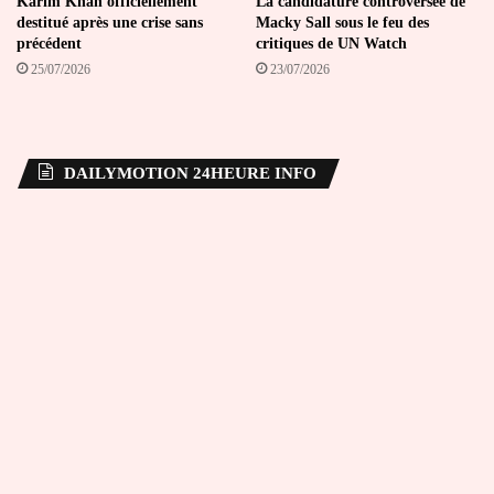
Karim Khan officiellement
La candidature controversée de
destitué après une crise sans
Macky Sall sous le feu des
précédent
critiques de UN Watch
25/07/2026
23/07/2026
DAILYMOTION 24HEURE INFO