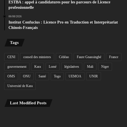
ESTBA : appel à candidatures pour les parcours de Licence
professionnelle
06/08/2026
Institut Confucius : Licence Pro en Traduction et Interprétariat
Chinois-Français
Tags
CENI
conseil des ministres
Cédéao
Faure Gnassingbé
France
gouvernement
Kara
Lomé
législatives
Mali
Niger
OMS
ONU
Santé
Togo
UEMOA
UNIR
Université de Kara
Last Modified Posts