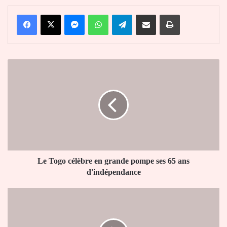
Facebook
X
Messenger
WhatsApp
Telegram
Partager par email
Imprimer
Le
Togo
célèbre
en
grande
pompe
ses
65
ans
d'indépendance
Le Togo célèbre en grande pompe ses 65 ans
d'indépendance
Trêve
annoncée
par
Poutine