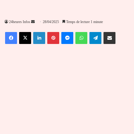
Envoyer
24heures Infos
28/04/2025
Temps de lecture 1 minute
un
Facebook
X
Linkedin
Pinterest
Messenger
WhatsApp
Telegram
Partager par email
courriel