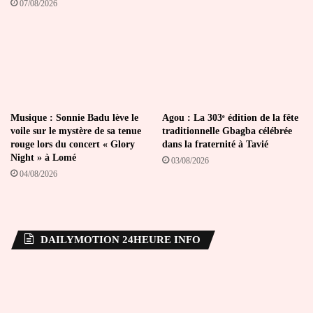
07/08/2026
Musique : Sonnie Badu lève le
Agou : La 303ᵉ édition de la fête
voile sur le mystère de sa tenue
traditionnelle Gbagba célébrée
rouge lors du concert « Glory
dans la fraternité à Tavié
Night » à Lomé
03/08/2026
04/08/2026
DAILYMOTION 24HEURE INFO