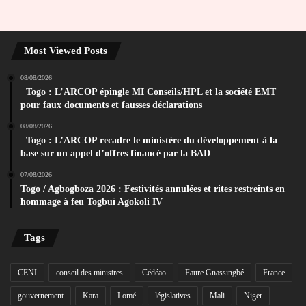
Most Viewed Posts
08/08/2026
Togo : L’ARCOP épingle MI Conseils/HPL et la société EMT
pour faux documents et fausses déclarations
08/08/2026
Togo : L’ARCOP recadre le ministère du développement à la
base sur un appel d’offres financé par la BAD
07/08/2026
Togo / Agbogboza 2026 : Festivités annulées et rites restreints en
hommage à feu Togbuï Agokoli IV
Tags
CENI
conseil des ministres
Cédéao
Faure Gnassingbé
France
gouvernement
Kara
Lomé
législatives
Mali
Niger