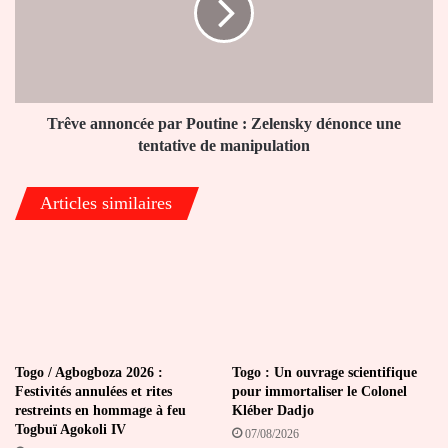
:
Zelensky
dénonce
une
tentative
de
Trêve annoncée par Poutine : Zelensky dénonce une
manipulation
tentative de manipulation
Articles similaires
Togo / Agbogboza 2026 :
Togo : Un ouvrage scientifique
Festivités annulées et rites
pour immortaliser le Colonel
restreints en hommage à feu
Kléber Dadjo
Togbuï Agokoli IV
07/08/2026