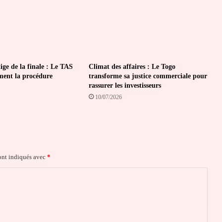
ige de la finale : Le TAS
Climat des affaires : Le Togo
ement la procédure
transforme sa justice commerciale pour
rassurer les investisseurs
10/07/2026
ont indiqués avec
*