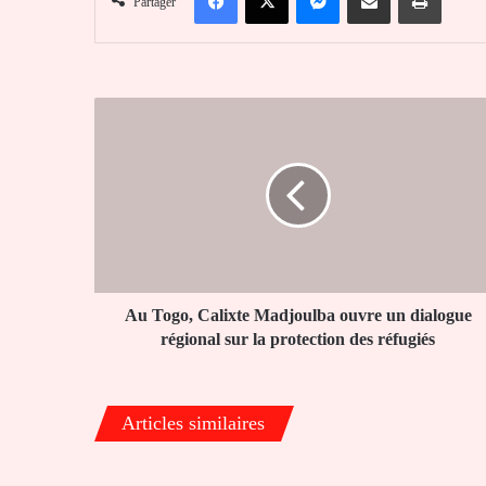
Partager
Au
Togo,
Calixte
Madjoulba
ouvre
un
dialogue
régional
sur
la
Au Togo, Calixte Madjoulba ouvre un dialogue
protection
régional sur la protection des réfugiés
des
réfugiés
Articles similaires