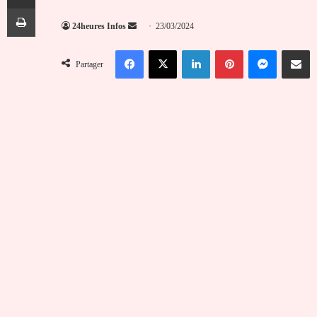
Imprimer
Envoyer
24heures Infos
23/03/2024
un
Facebook
X
Linkedin
Pinterest
Messenger
Partag
courriel
Partager