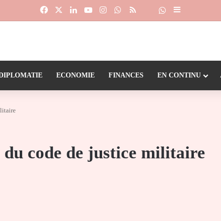
Facebook
X
Linkedin
YouTube
Instagram
WhatsApp
RSS
Suivre la chaîne
Dailymotion
Sidebar (barr
DIPLOMATIE
ECONOMIE
FINANCES
EN CONTINU
litaire
 du code de justice militaire