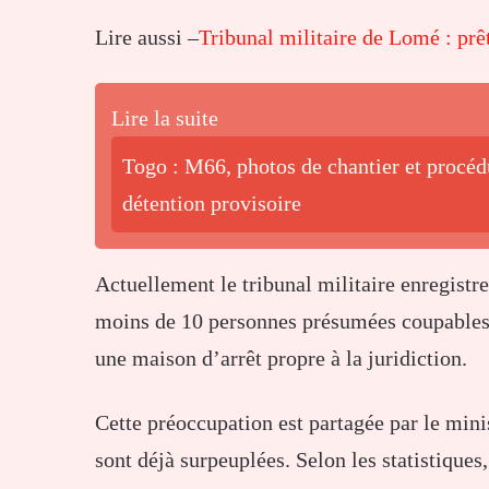
Lire aussi –
Tribunal militaire de Lomé : prê
Lire la suite
Togo : M66, photos de chantier et procédu
détention provisoire
Actuellement le tribunal militaire enregistr
moins de 10 personnes présumées coupables. 
une maison d’arrêt propre à la juridiction.
Cette préoccupation est partagée par le mini
sont déjà surpeuplées. Selon les statistiques