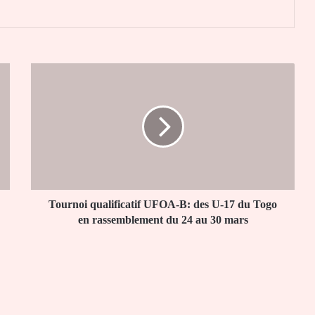
Tournoi
qualificatif
UFOA-
B:
des
U-
17
du
Togo
en
Tournoi qualificatif UFOA-B: des U-17 du Togo
rassemblement
en rassemblement du 24 au 30 mars
du
24
au
30
mars