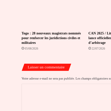
Togo : 28 nouveaux magistrats nommés
CAN 2025 / Lit
pour renforcer les juridictions civiles et
lance officiell
militaires
d’arbitrage
05/08/2026
22/07/2026
Laisser un commentaire
Votre adresse e-mail ne sera pas publiée.
Les champs obligatoires s
C
o
m
m