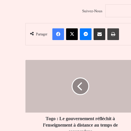
Suivez-Nous
Facebook
X
Messenger
Partager par email
Imprim
Partager
Togo
:
Le
gouvernement
réfléchit
à
l’enseignement
à
distance
au
Togo : Le gouvernement réfléchit à
temps
l’enseignement à distance au temps de
de