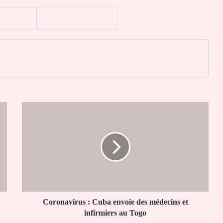
er
Coronavirus
:
Cuba
envoie
des
médecins
et
infirmiers
au
Togo
Coronavirus : Cuba envoie des médecins et
infirmiers au Togo