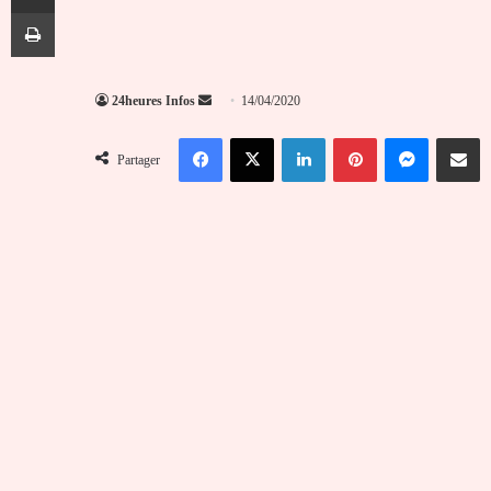
Imprimer
Envoyer
24heures Infos
14/04/2020
un
Facebook
X
Linkedin
Pinterest
Messenger
Partag
courriel
Partager