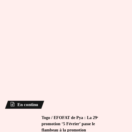
En continu
Togo / EFOFAT de Pya : La 29ᵉ
promotion ‘5 Février’ passe le
flambeau à la promotion