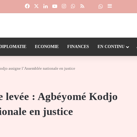
Facebook
X
Linkedin
YouTube
Instagram
WhatsApp
RSS
Suivre la chaîne
Dailymotion
Sidebar (barr
DIPLOMATIE
ECONOMIE
FINANCES
EN CONTINU
djo assigne l’Assemblée nationale en justice
e levée : Agbéyomé Kodjo
onale en justice