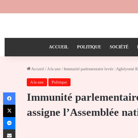
ACCUEIL
POLITIQUE
SOCIÉTÉ
Accueil
/
A la une
/
Immunité parlementaire levée : Agbéyomé Ko
A la une
Politique
Facebook
Immunité parlementair
X
assigne l’Assemblée nati
Messenger
Partager par email