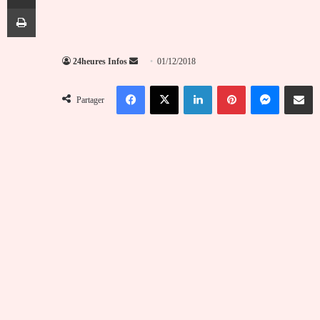
Imprimer
Envoyer
24heures Infos
01/12/2018
un
Facebook
X
Linkedin
Pinterest
Messenger
Partag
courriel
Partager