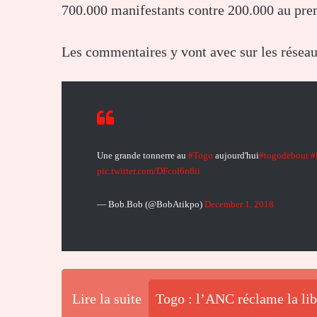
700.000 manifestants contre 200.000 au prem
Les commentaires y vont avec sur les réseau
Une grande tonnerre au
#Togo
aujourd'hui
#togodebout
#
pic.twitter.com/DFcol6n6ii
— Bob.Bob (@BobAtikpo)
December 1, 2018
Lire la suite
Togo : l’ANC réclame la lib