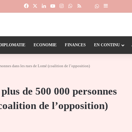
Facebook
X
Linkedin
YouTube
Instagram
WhatsApp
RSS
Suivre la chaîne
Dailymotion
Sidebar (barr
DIPLOMATIE
ECONOMIE
FINANCES
EN CONTINU
rsonnes dans les rues de Lomé (coalition de l’opposition)
: plus de 500 000 personnes
oalition de l’opposition)