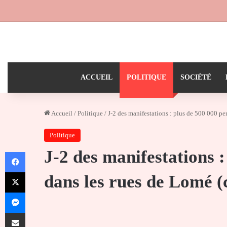
ACCUEIL
POLITIQUE
SOCIÉTÉ
Accueil
/
Politique
/
J-2 des manifestations : plus de 500 000 pe
Politique
J-2 des manifestations 
Facebook
X
dans les rues de Lomé (c
Messenger
Partager par email