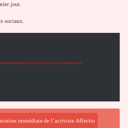
ier jour.
x sociaux.
fauremustgo
#afrique
@ecowas_cedeao
@affonazifou
ération immédiate de l’activiste Affectio