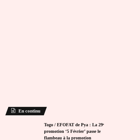
En continu
Togo / EFOFAT de Pya : La 29ᵉ
promotion ‘5 Février’ passe le
flambeau à la promotion