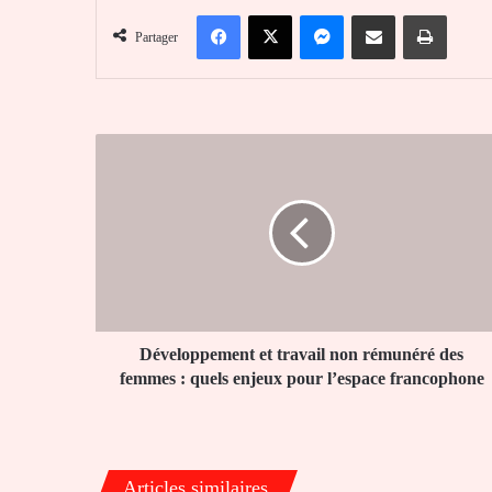
Facebook
X
Messenger
Partager par email
Imprim
Partager
Développement
et
travail
non
rémunéré
des
femmes
:
quels
enjeux
Développement et travail non rémunéré des
pour
femmes : quels enjeux pour l’espace francophone
l’espace
francophone
Articles similaires