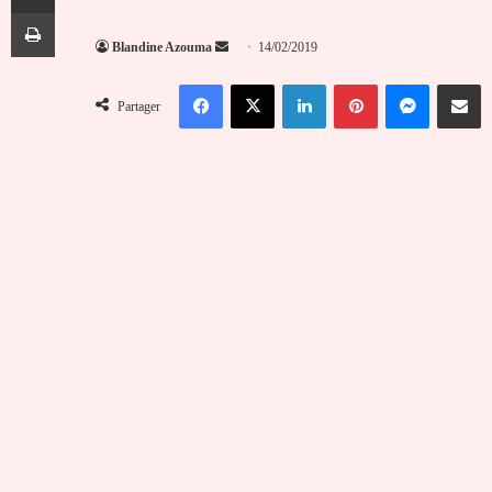
Imprimer
Envoyer
Blandine Azouma
14/02/2019
un
Facebook
X
Linkedin
Pinterest
Messenger
Partag
courriel
Partager