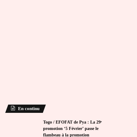
En continu
Togo / EFOFAT de Pya : La 29ᵉ
promotion ‘5 Février’ passe le
flambeau à la promotion