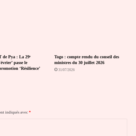
jaunes
»
 de Pya : La 29ᵉ
Togo : compte rendu du conseil des
vrier’ passe le
ministres du 30 juillet 2026
promotion ‘Résilience’
31/07/2026
ont indiqués avec
*