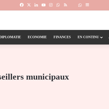
Facebook
X
Linkedin
YouTube
Instagram
WhatsApp
RSS
Suivre la chaîne
Dailymotion
Sidebar (barr
DIPLOMATIE
ECONOMIE
FINANCES
EN CONTINU
eillers municipaux