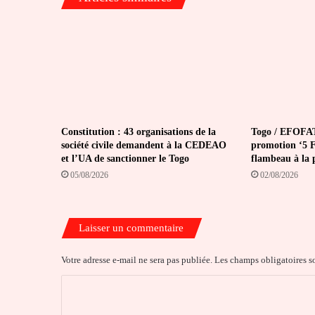
Constitution : 43 organisations de la
Togo / EFOFAT
société civile demandent à la CEDEAO
promotion ‘5 Fé
et l’UA de sanctionner le Togo
flambeau à la 
05/08/2026
02/08/2026
Laisser un commentaire
Votre adresse e-mail ne sera pas publiée.
Les champs obligatoires s
C
o