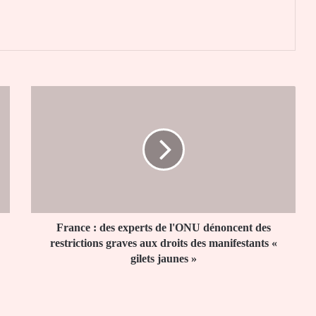
er
France
:
des
experts
de
l'ONU
dénoncent
des
restrictions
graves
France : des experts de l'ONU dénoncent des
aux
restrictions graves aux droits des manifestants «
droits
gilets jaunes »
des
manifestants
«
gilets