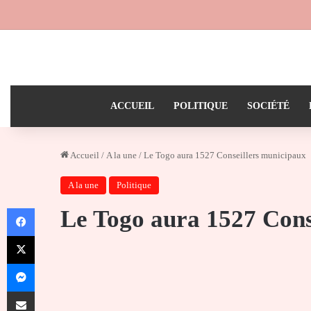
ACCUEIL
POLITIQUE
SOCIÉTÉ
Accueil
/
A la une
/
Le Togo aura 1527 Conseillers municipaux
A la une
Politique
Facebook
Le Togo aura 1527 Cons
X
Messenger
Partager par email