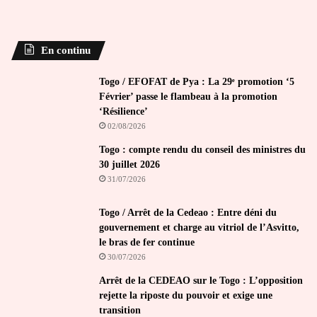
En continu
Togo / EFOFAT de Pya : La 29ᵉ promotion ‘5
Février’ passe le flambeau à la promotion
‘Résilience’
02/08/2026
Togo : compte rendu du conseil des ministres du
30 juillet 2026
31/07/2026
Togo / Arrêt de la Cedeao : Entre déni du
gouvernement et charge au vitriol de l’Asvitto,
le bras de fer continue
30/07/2026
Arrêt de la CEDEAO sur le Togo : L’opposition
rejette la riposte du pouvoir et exige une
transition