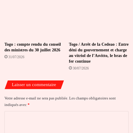
Togo : compte rendu du conseil
Togo / Arrêt de la Cedeao : Entre
des ministres du 30 juillet 2026
déni du gouvernement et charge
au vitriol de l’Asvitto, le bras de
31/07/2026
fer continue
30/07/2026
Laisser un commentaire
Votre adresse e-mail ne sera pas publiée.
Les champs obligatoires sont
indiqués avec
*
C
o