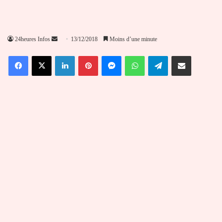
Envoyer
24heures Infos
13/12/2018
Moins d’une minute
un
Facebook
X
Linkedin
Pinterest
Messenger
WhatsApp
Telegram
Partager par email
courriel