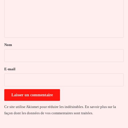
m
m
e
n
t
a
Nom
i
r
e
E-mail
*
Ce site utilise Akismet pour réduire les indésirables.
En savoir plus sur la
façon dont les données de vos commentaires sont traitées
.