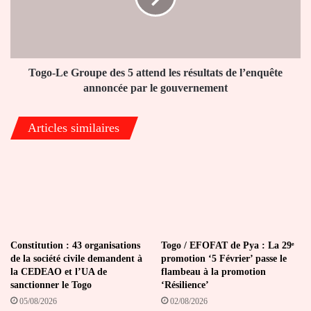
débat
attend
sont
les
expressément
résultats
personnelles
de
et
l’enquête
Togo-Le Groupe des 5 attend les résultats de l’enquête
n’engagent
annoncée
annoncée par le gouvernement
que
par
leurs
le
Articles similaires
auteurs"
gouvernement
Constitution : 43 organisations
Togo / EFOFAT de Pya : La 29ᵉ
de la société civile demandent à
promotion ‘5 Février’ passe le
la CEDEAO et l’UA de
flambeau à la promotion
sanctionner le Togo
‘Résilience’
05/08/2026
02/08/2026