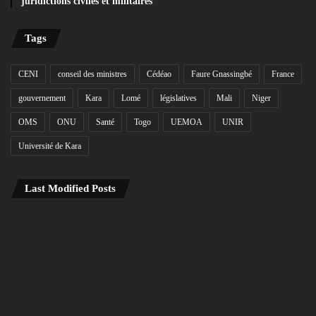
juridictions civiles et militaires
Tags
CENI
conseil des ministres
Cédéao
Faure Gnassingbé
France
gouvernement
Kara
Lomé
législatives
Mali
Niger
OMS
ONU
Santé
Togo
UEMOA
UNIR
Université de Kara
Last Modified Posts