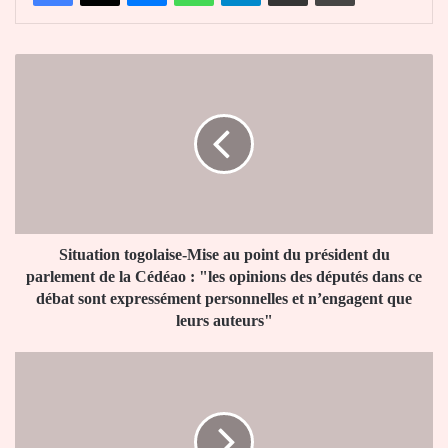
Situation
togolaise-
Mise
au
point
du
président
du
parlement
de
Situation togolaise-Mise au point du président du
la
parlement de la Cédéao : "les opinions des députés dans ce
Cédéao
débat sont expressément personnelles et n’engagent que
:
leurs auteurs"
"les
opinions
Togo-
des
Le
députés
Groupe
dans
des
ce
5