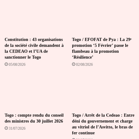
Constitution : 43 organisations
Togo / EFOFAT de Pya : La 29ᵉ
de la société civile demandent à
promotion ‘5 Février’ passe le
la CEDEAO et l’UA de
flambeau à la promotion
sanctionner le Togo
‘Résilience’
05/08/2026
02/08/2026
Togo : compte rendu du conseil
Togo / Arrêt de la Cedeao : Entre
des ministres du 30 juillet 2026
déni du gouvernement et charge
au vitriol de l’Asvitto, le bras de
31/07/2026
fer continue