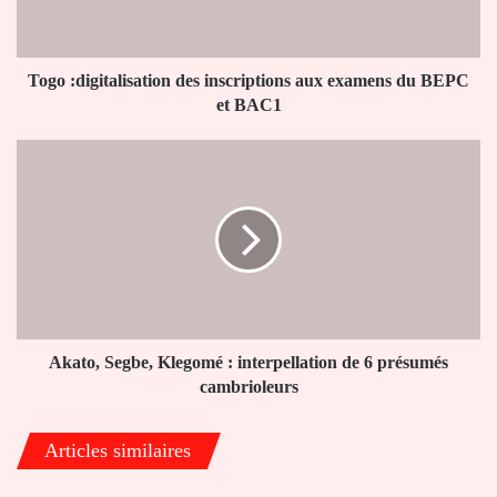
du
BEPC
et
BAC1
Togo :digitalisation des inscriptions aux examens du BEPC
et BAC1
Akato,
Segbe,
Klegomé
:
interpellation
de
6
présumés
cambrioleurs
Akato, Segbe, Klegomé : interpellation de 6 présumés
cambrioleurs
Articles similaires