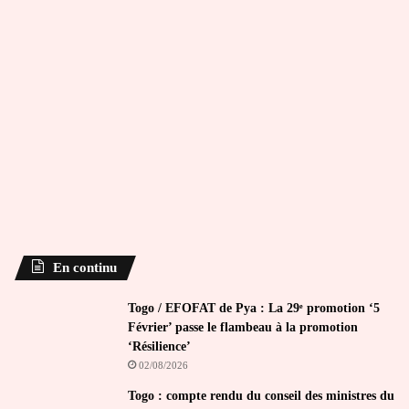
En continu
Togo / EFOFAT de Pya : La 29ᵉ promotion ‘5
Février’ passe le flambeau à la promotion
‘Résilience’
02/08/2026
Togo : compte rendu du conseil des ministres du