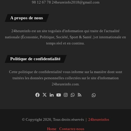
98 12 67 78 24heureinfo2018@gmail.com
A propos de nous
24heureinfo est un site togolais d'information qui traite de l'actualité
nationale (Économie, Politique, Société, Sport & Santé..) et internationale en
temps réel et en continu.
Politique de confidentialité
Cette politique de confidentialité vous informe sur la manière dont sont
traitées les données personnelles collectées sur le site d'information
24heureinfo.com.
Facebook
X
Linkedin
YouTube
Instagram
WhatsApp
RSS
Dailymotion
Suivre
la
chaîne
24heureinfo
© Copyright 2026, Tous droits réservés |
24heureinfos
sur
Home
Contactez-nous
WhatsApp