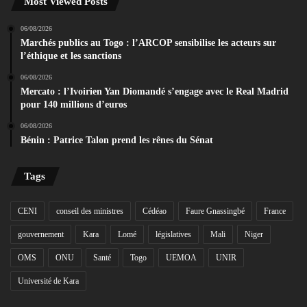
Most Viewed Posts
06/08/2026
Marchés publics au Togo : l’ARCOP sensibilise les acteurs sur
l’éthique et les sanctions
06/08/2026
Mercato : l’Ivoirien Yan Diomandé s’engage avec le Real Madrid
pour 140 millions d’euros
06/08/2026
Bénin : Patrice Talon prend les rênes du Sénat
Tags
CENI
conseil des ministres
Cédéao
Faure Gnassingbé
France
gouvernement
Kara
Lomé
législatives
Mali
Niger
OMS
ONU
Santé
Togo
UEMOA
UNIR
Université de Kara