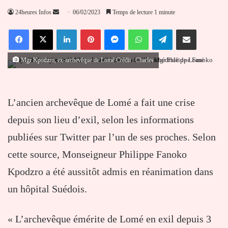
Envoyer
24heures Infos
06/02/2023
Temps de lecture 1 minute
un
Facebook
X
Linkedin
Pinterest
Messenger
WhatsApp
Telegram
Partager par email
courriel
Mgr Kpodzro, ex-archevêque de Lomé Crédit : Charles
L’ancien archevêque de Lomé a fait une crise
depuis son lieu d’exil, selon les informations
publiées sur Twitter par l’un de ses proches. Selon
cette source, Monseigneur Philippe Fanoko
Kpodzro a été aussitôt admis en réanimation dans
un hôpital Suédois.
« L’archevêque émérite de Lomé en exil depuis 3