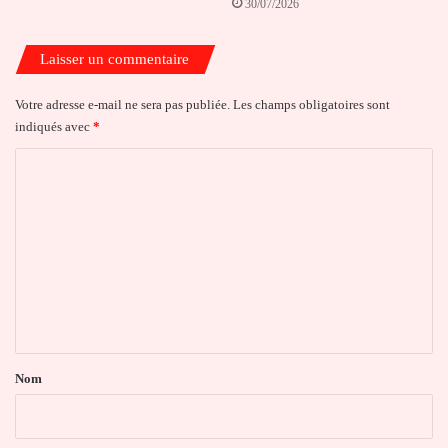
30/07/2026
Laisser un commentaire
Votre adresse e-mail ne sera pas publiée.
Les champs obligatoires sont
indiqués avec
*
C
o
m
m
e
n
t
a
Nom
i
r