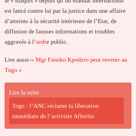
le « maquis » depuis qu’un mandat international
est lancé contre lui par la justice dans une affaire
d’atteinte à la sécurité intérieure de l’Etat, de
diffusion de fausses informations et troubles
aggravés à l’
ordr
e public.
Lire aussi-
« Mgr Fanoko Kpodzro peut revenir au
Togo »
Lire la suite
Togo : l’ANC réclame la libération
immédiate de l’activiste Affectio