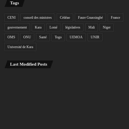
Tags
CENI
conseil des ministres
Cédéao
Faure Gnassingbé
France
gouvernement
Kara
Lomé
législatives
Mali
Niger
OMS
ONU
Santé
Togo
UEMOA
UNIR
Université de Kara
Last Modified Posts