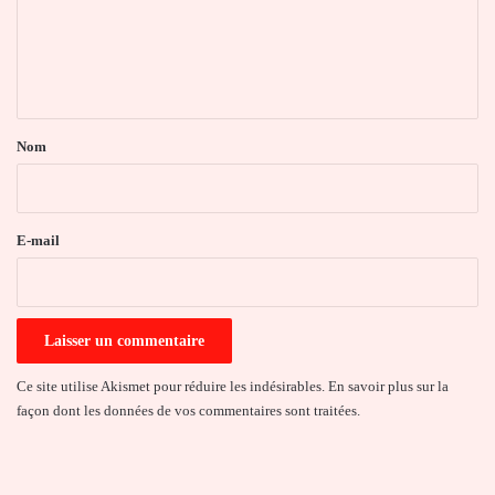
m
e
n
t
a
Nom
i
r
e
E-mail
*
Ce site utilise Akismet pour réduire les indésirables.
En savoir plus sur la
façon dont les données de vos commentaires sont traitées
.