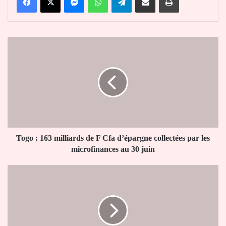
Togo
:
163
milliards
de
F
Cfa
d’épargne
collectées
par
Togo : 163 milliards de F Cfa d’épargne collectées par les
les
microfinances au 30 juin
microfinances
au
Entretien
30
entre
juin
Faure
Gnassingbé
et
le