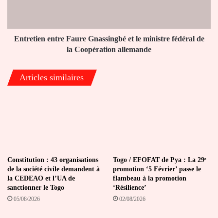
ministre
fédéral
de
la
Entretien entre Faure Gnassingbé et le ministre fédéral de
Coopération
la Coopération allemande
allemande
Articles similaires
Constitution : 43 organisations
Togo / EFOFAT de Pya : La 29ᵉ
de la société civile demandent à
promotion ‘5 Février’ passe le
la CEDEAO et l’UA de
flambeau à la promotion
sanctionner le Togo
‘Résilience’
05/08/2026
02/08/2026