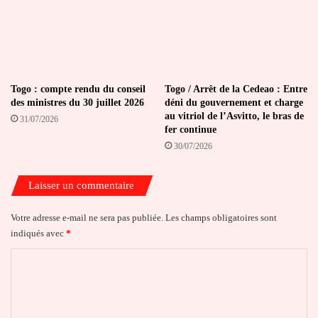
Togo : compte rendu du conseil
Togo / Arrêt de la Cedeao : Entre
des ministres du 30 juillet 2026
déni du gouvernement et charge
au vitriol de l’Asvitto, le bras de
31/07/2026
fer continue
30/07/2026
Laisser un commentaire
Votre adresse e-mail ne sera pas publiée.
Les champs obligatoires sont
indiqués avec
*
C
o
m