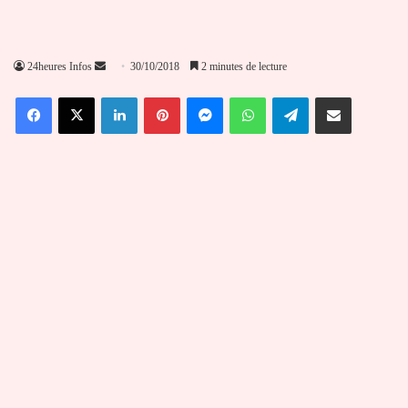
Envoyer
24heures Infos
30/10/2018
2 minutes de lecture
un
Facebook
X
Linkedin
Pinterest
Messenger
WhatsApp
Telegram
Partager par email
courriel