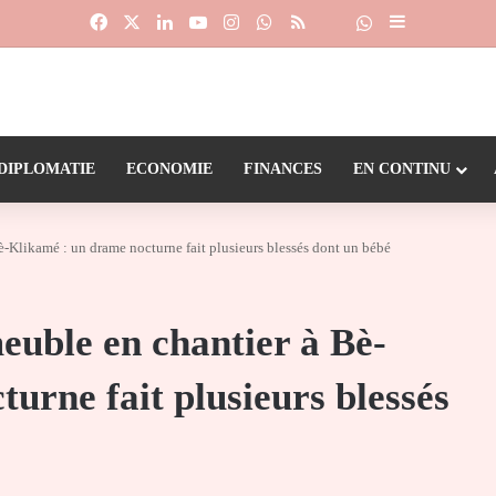
Facebook
X
Linkedin
YouTube
Instagram
WhatsApp
RSS
Suivre la chaîne
Dailymotion
Sidebar (barr
DIPLOMATIE
ECONOMIE
FINANCES
EN CONTINU
-Klikamé : un drame nocturne fait plusieurs blessés dont un bébé
uble en chantier à Bè-
urne fait plusieurs blessés