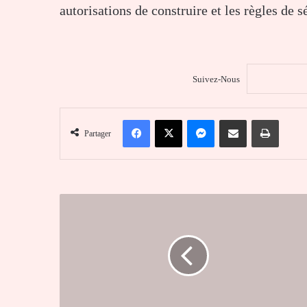
autorisations de construire et les règles de s
Suivez-Nous
Facebook
X
Messenger
Partager par email
Imprim
Partager
Canton
d’Aflao
Sagbado
:
un
nouveau
chef
désigné