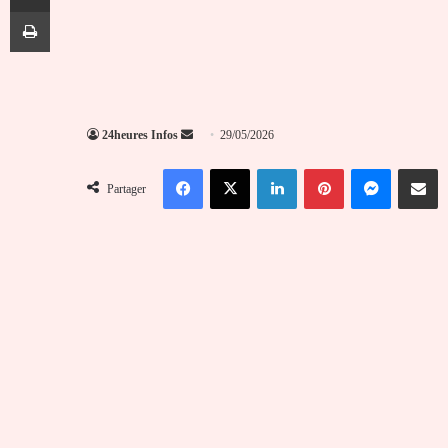
Imprimer
Envoyer
24heures Infos
29/05/2026
un
Facebook
X
Linkedin
Pinterest
Messenger
Partag
courriel
Partager