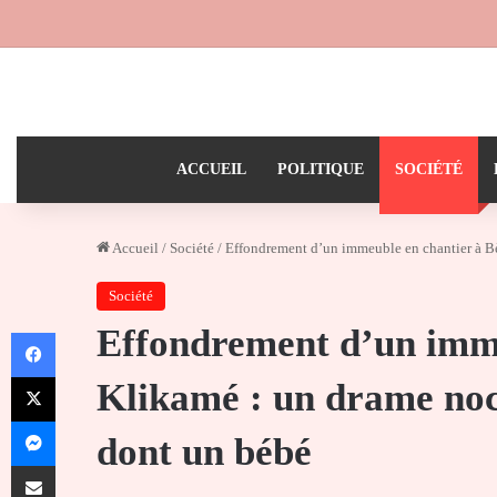
ACCUEIL
POLITIQUE
SOCIÉTÉ
Accueil
/
Société
/
Effondrement d’un immeuble en chantier à Bè
Société
Effondrement d’un imme
Facebook
X
Klikamé : un drame noct
Messenger
dont un bébé
Partager par email