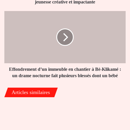
créative
jeunesse créative et impactante
et
impactante
Effondrement
d’un
immeuble
en
chantier
à
Bè-
Klikamé
:
un
Effondrement d’un immeuble en chantier à Bè-Klikamé :
drame
un drame nocturne fait plusieurs blessés dont un bébé
nocturne
fait
Articles similaires
plusieurs
blessés
dont
un
bébé