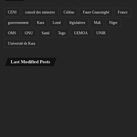
CENI
conseil des ministres
Cédéao
Faure Gnassingbé
France
gouvernement
Kara
Lomé
législatives
Mali
Niger
OMS
ONU
Santé
Togo
UEMOA
UNIR
Université de Kara
Last Modified Posts