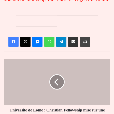
Facebook
X
Messenger
WhatsApp
Telegram
Partager par email
Imprimer
Université
de
Lomé
:
Christian
Fellowship
mise
sur
une
jeunesse
Université de Lomé : Christian Fellowship mise sur une