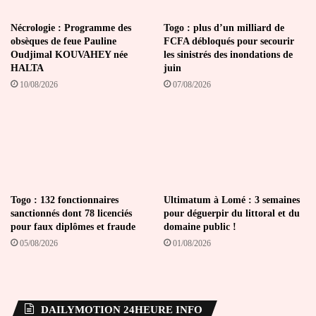
Nécrologie : Programme des
Togo : plus d’un milliard de
obsèques de feue Pauline
FCFA débloqués pour secourir
Oudjimal KOUVAHEY née
les sinistrés des inondations de
HALTA
juin
10/08/2026
07/08/2026
Togo : 132 fonctionnaires
Ultimatum à Lomé : 3 semaines
sanctionnés dont 78 licenciés
pour déguerpir du littoral et du
pour faux diplômes et fraude
domaine public !
05/08/2026
01/08/2026
DAILYMOTION 24HEURE INFO