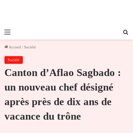
Menu
Re
Accueil
/
Société
Société
Canton d’Aflao Sagbado :
un nouveau chef désigné
après près de dix ans de
vacance du trône