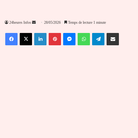
Envoyer
24heures Infos
28/05/2026
Temps de lecture 1 minute
un
Facebook
X
Linkedin
Pinterest
Messenger
WhatsApp
Telegram
Partager par email
courriel