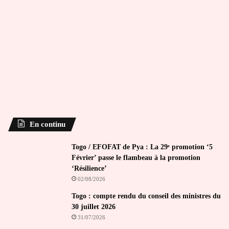
En continu
Togo / EFOFAT de Pya : La 29ᵉ promotion ‘5
Février’ passe le flambeau à la promotion
‘Résilience’
02/08/2026
Togo : compte rendu du conseil des ministres du
30 juillet 2026
31/07/2026