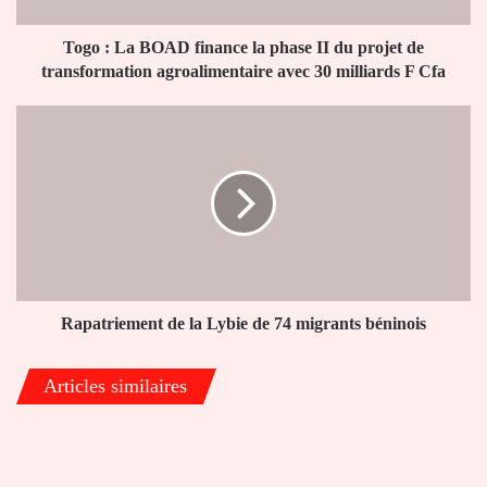
du
projet
Togo : La BOAD finance la phase II du projet de
de
transformation agroalimentaire avec 30 milliards F Cfa
transformation
agroalimentaire
Rapatriement
avec
de
30
la
milliards
Lybie
F
de
Cfa
74
migrants
béninois
Rapatriement de la Lybie de 74 migrants béninois
Articles similaires