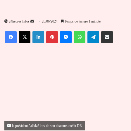
Envoyer
24heures Infos
28/06/2024
Temps de lecture 1 minute
un
Facebook
X
Linkedin
Pinterest
Messenger
WhatsApp
Telegram
Partager par email
courriel
le président Adédzé lors de son discours crédit DR