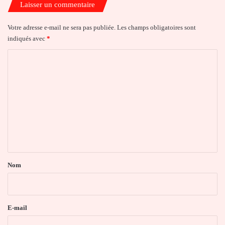
Laisser un commentaire
Votre adresse e-mail ne sera pas publiée.
Les champs obligatoires sont
indiqués avec
*
C
o
m
m
e
n
t
a
Nom
i
r
e
E-mail
*