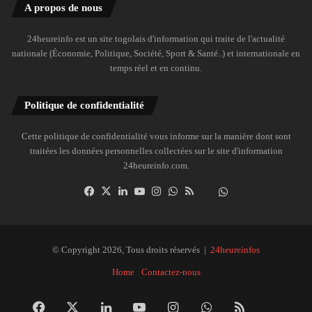
A propos de nous
24heureinfo est un site togolais d'information qui traite de l'actualité
nationale (Économie, Politique, Société, Sport & Santé..) et internationale en
temps réel et en continu.
Politique de confidentialité
Cette politique de confidentialité vous informe sur la manière dont sont
traitées les données personnelles collectées sur le site d'information
24heureinfo.com.
Facebook
X
Linkedin
YouTube
Instagram
WhatsApp
RSS
Dailymotion
Suivre
la
chaîne
24heureinfo
© Copyright 2026, Tous droits réservés |
24heureinfos
sur
Home
Contactez-nous
WhatsApp
Facebook
X
Linkedin
YouTube
Instagram
WhatsApp
RSS
Dai