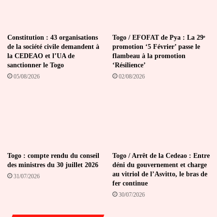
Constitution : 43 organisations
Togo / EFOFAT de Pya : La 29ᵉ
de la société civile demandent à
promotion ‘5 Février’ passe le
la CEDEAO et l’UA de
flambeau à la promotion
sanctionner le Togo
‘Résilience’
05/08/2026
02/08/2026
Togo : compte rendu du conseil
Togo / Arrêt de la Cedeao : Entre
des ministres du 30 juillet 2026
déni du gouvernement et charge
au vitriol de l’Asvitto, le bras de
31/07/2026
fer continue
30/07/2026