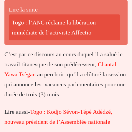
Lire la suite
Togo : l’ANC réclame la libération
immédiate de l’activiste Affectio
C’est par ce discours au cours duquel il a salué le
travail titanesque de son prédécesseur,
Chantal
Yawa Tsègan
au perchoir qu’il a clôturé la session
qui annonce les vacances parlementaires pour une
durée de trois (3) mois.
Lire aussi-
Togo : Kodjo Sévon-Tépé Adédzé,
nouveau président de l’Assemblée nationale