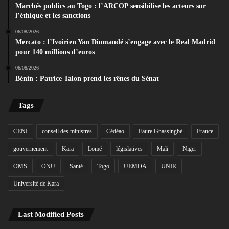
Marchés publics au Togo : l’ARCOP sensibilise les acteurs sur
l’éthique et les sanctions
06/08/2026
Mercato : l’Ivoirien Yan Diomandé s’engage avec le Real Madrid
pour 140 millions d’euros
06/08/2026
Bénin : Patrice Talon prend les rênes du Sénat
Tags
CENI
conseil des ministres
Cédéao
Faure Gnassingbé
France
gouvernement
Kara
Lomé
législatives
Mali
Niger
OMS
ONU
Santé
Togo
UEMOA
UNIR
Université de Kara
Last Modified Posts