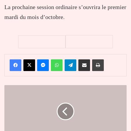
La prochaine session ordinaire s’ouvrira le premier
mardi du mois d’octobre.
Facebook
X
Messenger
WhatsApp
Telegram
Partager par email
Imprimer
Togo
:
La
BOAD
finance
la
phase
II