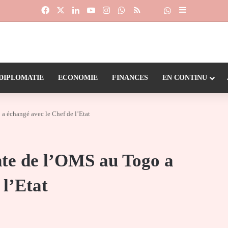
Facebook
X
Linkedin
YouTube
Instagram
WhatsApp
RSS
Suivre la chaîne
Dailymotion
Sidebar (barr
DIPLOMATIE
ECONOMIE
FINANCES
EN CONTINU
a échangé avec le Chef de l’Etat
nte de l’OMS au Togo a
 l’Etat