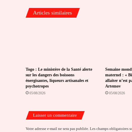
des
auditeurs
Articles similaires
de
France
Togo : Le ministère de la Santé alerte
Semaine mondia
sur les dangers des boissons
maternel : « Bi
énergisantes, liqueurs artisanales et
allaiter n’est 
psychotropes
Artemov
05/08/2026
05/08/2026
Laisser un commentaire
Votre adresse e-mail ne sera pas publiée.
Les champs obligatoires s