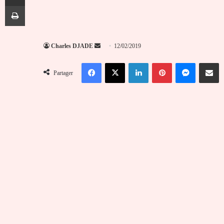
Imprimer
Envoyer
Charles DJADE
12/02/2019
un
Facebook
X
Linkedin
Pinterest
Messenger
Partag
courriel
Partager