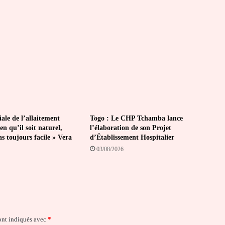
le de l’allaitement
Togo : Le CHP Tchamba lance
en qu’il soit naturel,
l’élaboration de son Projet
pas toujours facile » Vera
d’Établissement Hospitalier
03/08/2026
ont indiqués avec
*