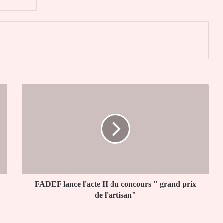
er
FADEF
lance
l'acte
II
du
concours
"
grand
prix
de
FADEF lance l'acte II du concours " grand prix
l'artisan"
de l'artisan"