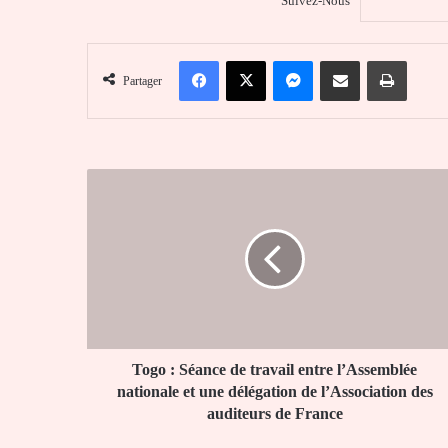
Suivez-Nous
Facebook
X
Messenger
Partager par email
Imprim
Partager
Togo
:
Séance
de
travail
entre
l’Assemblée
nationale
et
une
Togo : Séance de travail entre l’Assemblée
délégation
nationale et une délégation de l’Association des
de
auditeurs de France
l’Association