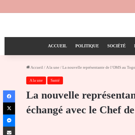
ACCUEIL
POLITIQUE
SOCIÉTÉ
Accueil
/
A la une
/
La nouvelle représentante de l’OMS au Togo 
A la une
Santé
Facebook
La nouvelle représenta
X
échangé avec le Chef de
Messenger
Partager par email