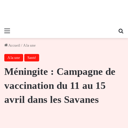
Menu
Re
Accueil
/
A la une
A la une
Santé
Méningite : Campagne de
vaccination du 11 au 15
avril dans les Savanes