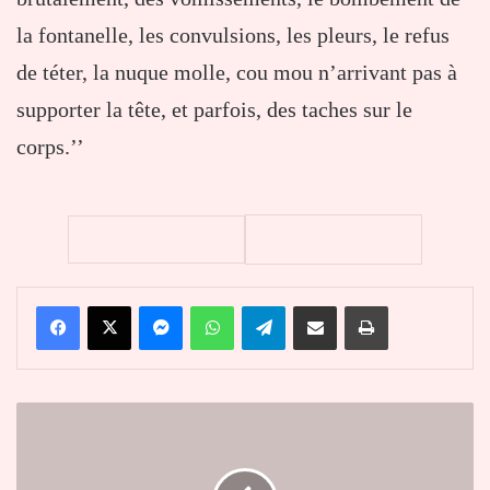
la fontanelle, les convulsions, les pleurs, le refus
de téter, la nuque molle, cou mou n’arrivant pas à
supporter la tête, et parfois, des taches sur le
corps.’’
Facebook
X
Messenger
WhatsApp
Telegram
Partager par email
Imprimer
Deux
journalistes
de
Reuters