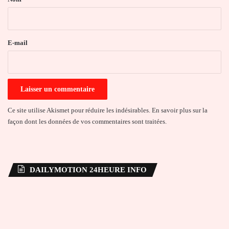
i
r
e
E-mail
*
Ce site utilise Akismet pour réduire les indésirables.
En savoir plus sur la
façon dont les données de vos commentaires sont traitées
.
DAILYMOTION 24HEURE INFO