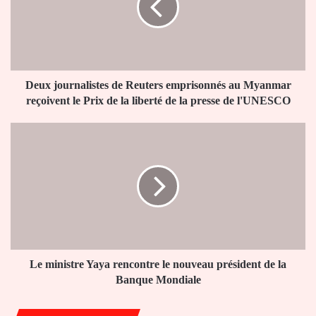
emprisonnés
au
Myanmar
reçoivent
le
Prix
Deux journalistes de Reuters emprisonnés au Myanmar
de
reçoivent le Prix de la liberté de la presse de l'UNESCO
la
liberté
Le
de
ministre
la
Yaya
presse
rencontre
de
le
l'UNESCO
nouveau
président
de
la
Banque
Le ministre Yaya rencontre le nouveau président de la
Mondiale
Banque Mondiale