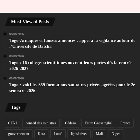
Most Viewed Posts
08/08/2026
Togo-Arnaques et fausses annonces : appel à la vigilance autour de
l’Université de Datcha
08/08/2026
Togo : 16 collèges scientifiques ouvrent leurs portes dès la rentrée
2026-2027
08/08/2026
Togo : voici les 359 formations sanitaires privées agréées pour le 2e
semestre 2026
Tags
CENI
conseil des ministres
Cédéao
Faure Gnassingbé
France
gouvernement
Kara
Lomé
législatives
Mali
Niger