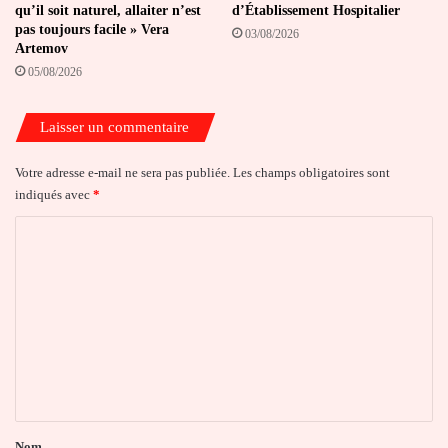
qu’il soit naturel, allaiter n’est
d’Établissement Hospitalier
pas toujours facile » Vera
03/08/2026
Artemov
05/08/2026
Laisser un commentaire
Votre adresse e-mail ne sera pas publiée.
Les champs obligatoires sont
indiqués avec
*
C
o
m
m
e
n
t
a
Nom