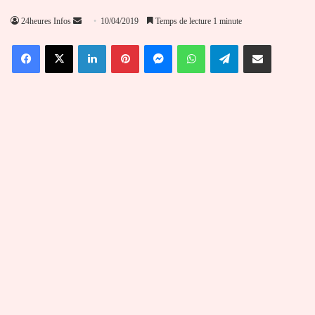
Envoyer
24heures Infos
10/04/2019
Temps de lecture 1 minute
un
Facebook
X
Linkedin
Pinterest
Messenger
WhatsApp
Telegram
Partager par email
courriel