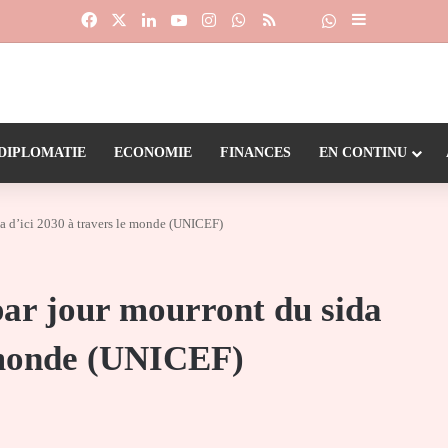
Facebook
X
Linkedin
YouTube
Instagram
WhatsApp
RSS
Suivre la chaîne
Dailymotion
Sidebar (barr
DIPLOMATIE
ECONOMIE
FINANCES
EN CONTINU
da d’ici 2030 à travers le monde (UNICEF)
par jour mourront du sida
e monde (UNICEF)