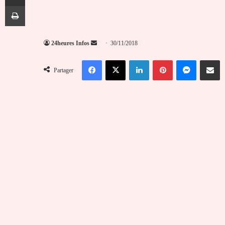
Imprimer
Envoyer
24heures Infos
30/11/2018
un
Facebook
X
Linkedin
Pinterest
Messenger
Partag
courriel
Partager