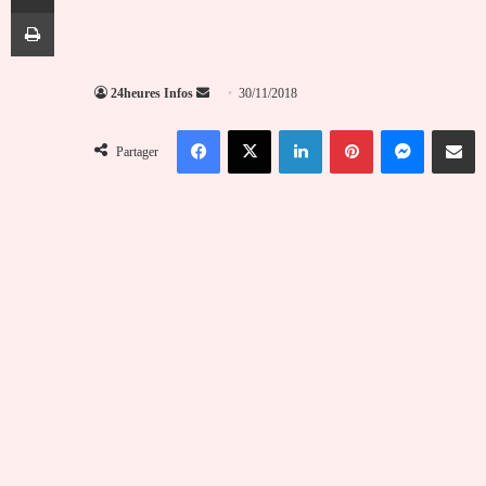
Imprimer
Envoyer
24heures Infos
30/11/2018
un
Facebook
X
Linkedin
Pinterest
Messenger
Partag
courriel
Partager