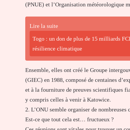
(PNUE) et l’Organisation météorologique 
Lire la suite
Togo : un don de plus de 15 milliards F
résilience climatique
Ensemble, elles ont créé le Groupe intergou
(GIEC) en 1988, composé de centaines d’expe
et à la fourniture de preuves scientifiques f
y compris celles à venir à Katowice.
2. L’ONU semble organiser de nombreuses c
Est-ce que tout cela est… fructueux ?
Ces réunions sont vitales pour trouver un c