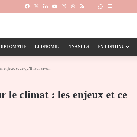
Facebook
X
Linkedin
YouTube
Instagram
WhatsApp
RSS
Suivre la chaîne
Dailymotion
Sidebar (barr
DIPLOMATIE
ECONOMIE
FINANCES
EN CONTINU
s enjeux et ce qu’il faut savoir
le climat : les enjeux et ce