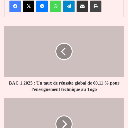
Facebook
X
Messenger
WhatsApp
Telegram
Partager par email
Imprimer
BAC
1
2025
:
Un
taux
de
réussite
global
de
BAC 1 2025 : Un taux de réussite global de 60,11 % pour
60,11
l’enseignement technique au Togo
%
pour
Togo
l’enseignement
–
technique
Résultats
au
du
Togo
BAC