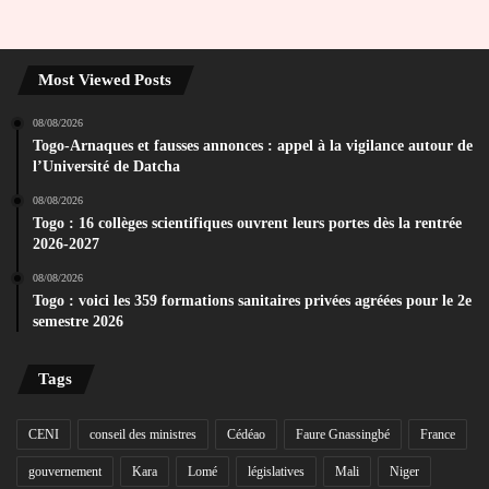
Most Viewed Posts
08/08/2026
Togo-Arnaques et fausses annonces : appel à la vigilance autour de
l’Université de Datcha
08/08/2026
Togo : 16 collèges scientifiques ouvrent leurs portes dès la rentrée
2026-2027
08/08/2026
Togo : voici les 359 formations sanitaires privées agréées pour le 2e
semestre 2026
Tags
CENI
conseil des ministres
Cédéao
Faure Gnassingbé
France
gouvernement
Kara
Lomé
législatives
Mali
Niger