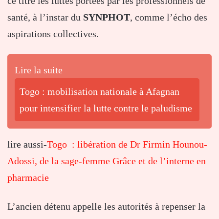
ce titre les luttes portées par les professionnels de
santé, à l’instar du
SYNPHOT
, comme l’écho des
aspirations collectives.
Lire la suite
Togo : mobilisation nationale à Afagnan
pour intensifier la lutte contre le paludisme
lire aussi-
Togo : libération de Dr Firmin Hounou-
Adossi, de la sage-femme Grâce et de l’interne en
pharmacie
L’ancien détenu appelle les autorités à repenser la