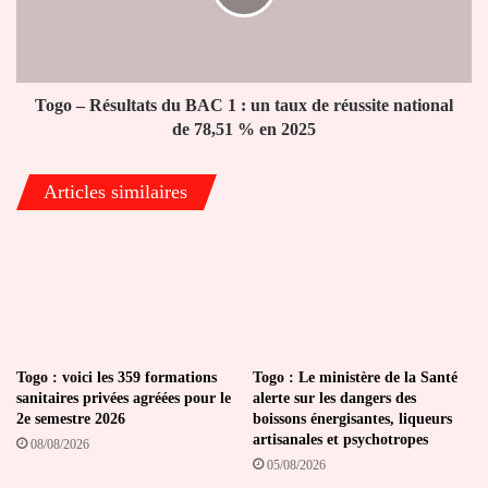
1
:
un
taux
de
Togo – Résultats du BAC 1 : un taux de réussite national
réussite
de 78,51 % en 2025
national
de
Articles similaires
78,51
%
en
2025
Togo : voici les 359 formations
Togo : Le ministère de la Santé
sanitaires privées agréées pour le
alerte sur les dangers des
2e semestre 2026
boissons énergisantes, liqueurs
artisanales et psychotropes
08/08/2026
05/08/2026