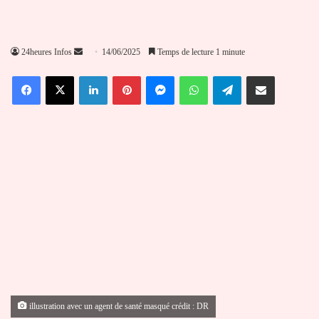
Envoyer
24heures Infos
14/06/2025
Temps de lecture 1 minute
un
Facebook
X
Linkedin
Pinterest
Messenger
WhatsApp
Telegram
Partager par email
courriel
illustration avec un agent de santé masqué crédit : DR