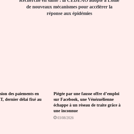
Recherche en santé : la CEDEAO adopte à Lomé
nouveaux
de nouveaux mécanismes pour accélérer la
mécanismes
réponse aux épidémies
pour
accélérer
la
réponse
aux
épidémies
sion des paiements en
Piégée par une fausse offre d’emploi
T, dernier délai fixé au
sur Facebook, une Vénézuélienne
échappe à un réseau de traite grâce à
une inconnue
03/08/2026