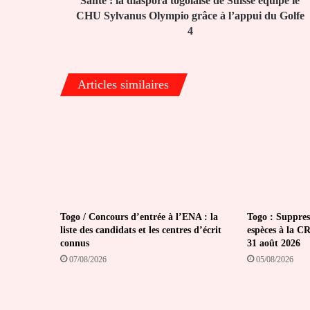
Santé : la diaspora togolaise de Suisse équipe le
Sylvanus
CHU Sylvanus Olympio grâce à l’appui du Golfe
Olympio
4
grâce
à
l’appui
Articles similaires
du
Golfe
4
Togo / Concours d’entrée à l’ENA : la
Togo : Suppres
liste des candidats et les centres d’écrit
espèces à la CR
connus
31 août 2026
07/08/2026
05/08/2026