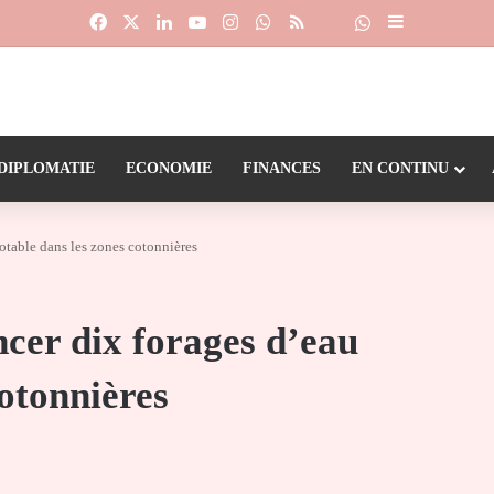
Facebook
X
Linkedin
YouTube
Instagram
WhatsApp
RSS
Suivre la chaîne
Dailymotion
Sidebar (barr
DIPLOMATIE
ECONOMIE
FINANCES
EN CONTINU
otable dans les zones cotonnières
cer dix forages d’eau
cotonnières