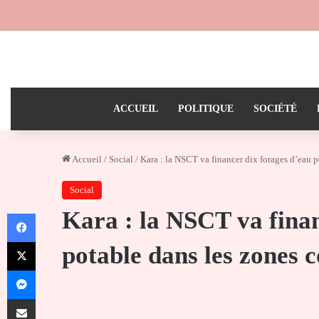
ACCUEIL
POLITIQUE
SOCIÉTÉ
Accueil
/
Social
/
Kara : la NSCT va financer dix forages d’eau p
Social
Kara : la NSCT va finan
Facebook
X
potable dans les zones 
Messenger
Partager par email