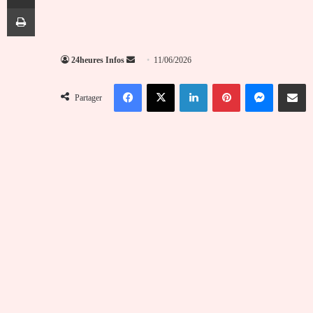
Imprimer
Envoyer
24heures Infos
11/06/2026
un
Facebook
X
Linkedin
Pinterest
Messenger
Partag
courriel
Partager