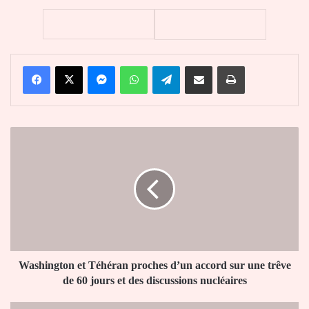
Facebook
X
Messenger
WhatsApp
Telegram
Partager par email
Imprimer
Washington
et
Téhéran
proches
d’un
accord
sur
une
trêve
de
Washington et Téhéran proches d’un accord sur une trêve
60
de 60 jours et des discussions nucléaires
jours
et
Real