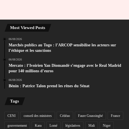
Most Viewed Posts
06/08/2026
Marchés publics au Togo : l’ARCOP sensibilise les acteurs sur
l’éthique et les sanctions
06/08/2026
Mercato : l’Ivoirien Yan Diomandé s’engage avec le Real Madrid
pour 140 millions d’euros
06/08/2026
Bénin : Patrice Talon prend les rênes du Sénat
Tags
CENI
conseil des ministres
Cédéao
Faure Gnassingbé
France
gouvernement
Kara
Lomé
législatives
Mali
Niger