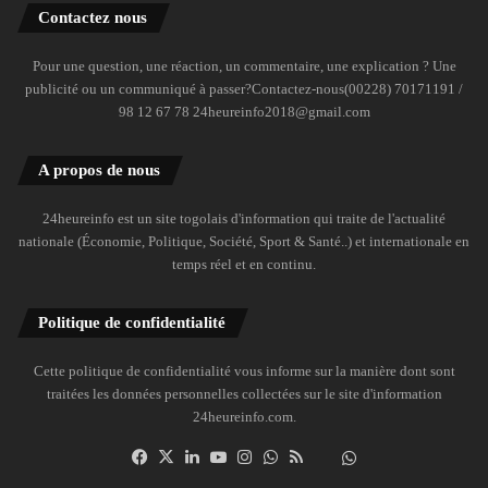
Contactez nous
Pour une question, une réaction, un commentaire, une explication ? Une
publicité ou un communiqué à passer?Contactez-nous(00228) 70171191 /
98 12 67 78 24heureinfo2018@gmail.com
A propos de nous
24heureinfo est un site togolais d'information qui traite de l'actualité
nationale (Économie, Politique, Société, Sport & Santé..) et internationale en
temps réel et en continu.
Politique de confidentialité
Cette politique de confidentialité vous informe sur la manière dont sont
traitées les données personnelles collectées sur le site d'information
24heureinfo.com.
Facebook
X
Linkedin
YouTube
Instagram
WhatsApp
RSS
Dailymotion
Suivre
la