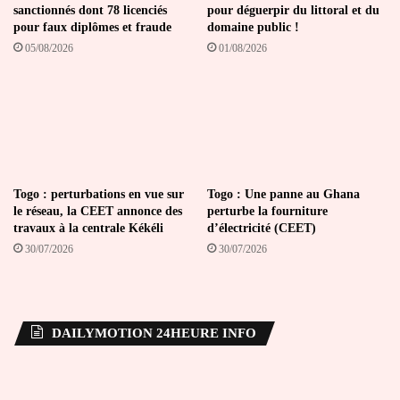
sanctionnés dont 78 licenciés
pour déguerpir du littoral et du
pour faux diplômes et fraude
domaine public !
05/08/2026
01/08/2026
Togo : perturbations en vue sur
Togo : Une panne au Ghana
le réseau, la CEET annonce des
perturbe la fourniture
travaux à la centrale Kékéli
d’électricité (CEET)
30/07/2026
30/07/2026
DAILYMOTION 24HEURE INFO