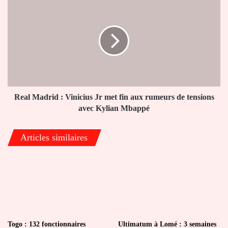
des
Madrid
discussions
:
nucléaires
Vinicius
Jr
met
fin
aux
rumeurs
de
Real Madrid : Vinicius Jr met fin aux rumeurs de tensions
tensions
avec Kylian Mbappé
avec
Kylian
Articles similaires
Mbappé
Togo : 132 fonctionnaires
Ultimatum à Lomé : 3 semaines