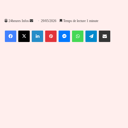
Envoyer
24heures Infos
29/05/2026
Temps de lecture 1 minute
un
Facebook
X
Linkedin
Pinterest
Messenger
WhatsApp
Telegram
Partager par email
courriel