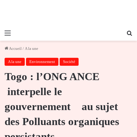
Menu
Re
Accueil
/
A la une
A la une
Environnement
Société
Togo : l’ONG ANCE
interpelle le
gouvernement au sujet
des Polluants organiques
persistants