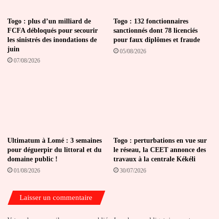
Togo : plus d’un milliard de
Togo : 132 fonctionnaires
FCFA débloqués pour secourir
sanctionnés dont 78 licenciés
les sinistrés des inondations de
pour faux diplômes et fraude
juin
05/08/2026
07/08/2026
Ultimatum à Lomé : 3 semaines
Togo : perturbations en vue sur
pour déguerpir du littoral et du
le réseau, la CEET annonce des
domaine public !
travaux à la centrale Kékéli
01/08/2026
30/07/2026
Laisser un commentaire