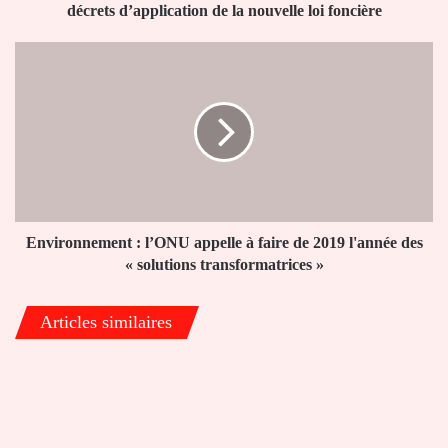
la
décrets d’application de la nouvelle loi foncière
nouvelle
loi
Environnement
foncière
:
l’ONU
appelle
à
faire
de
2019
l'année
des
Environnement : l’ONU appelle à faire de 2019 l'année des
«
« solutions transformatrices »
solutions
transformatrices
Articles similaires
»