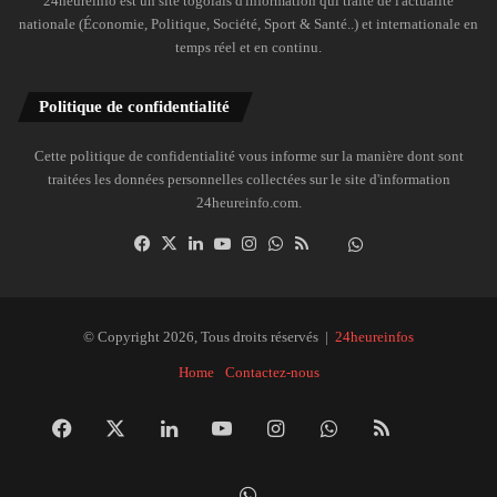
24heureinfo est un site togolais d'information qui traite de l'actualité
nationale (Économie, Politique, Société, Sport & Santé..) et internationale en
temps réel et en continu.
Politique de confidentialité
Cette politique de confidentialité vous informe sur la manière dont sont
traitées les données personnelles collectées sur le site d'information
24heureinfo.com.
Facebook
X
Linkedin
YouTube
Instagram
WhatsApp
RSS
Dailymotion
Suivre
la
chaîne
24heureinfo
© Copyright 2026, Tous droits réservés |
24heureinfos
sur
Home
Contactez-nous
WhatsApp
Facebook
X
Linkedin
YouTube
Instagram
WhatsApp
RSS
Dai
Suivre