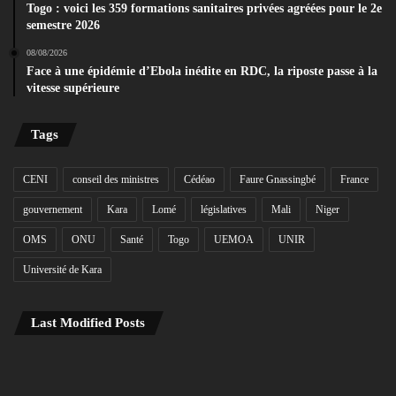
Togo : voici les 359 formations sanitaires privées agréées pour le 2e
semestre 2026
08/08/2026
Face à une épidémie d’Ebola inédite en RDC, la riposte passe à la
vitesse supérieure
Tags
CENI
conseil des ministres
Cédéao
Faure Gnassingbé
France
gouvernement
Kara
Lomé
législatives
Mali
Niger
OMS
ONU
Santé
Togo
UEMOA
UNIR
Université de Kara
Last Modified Posts