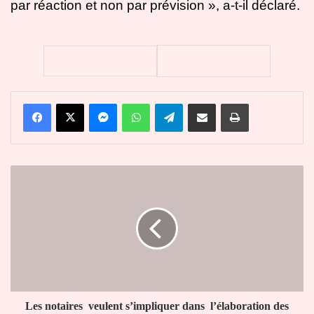
par réaction et non par prévision », a-t-il déclaré.
Facebook
X
Messenger
WhatsApp
Telegram
Partager par email
Imprimer
Les
notaires
veulent
s’impliquer
dans
l’élaboration
des
décrets
d’application
de
Les notaires veulent s’impliquer dans l’élaboration des