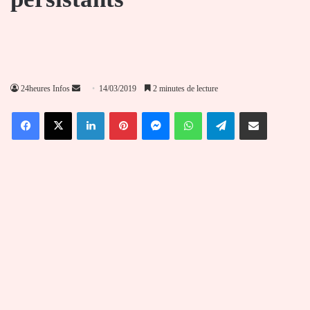
Envoyer
24heures Infos
14/03/2019
2 minutes de lecture
un
Facebook
X
Linkedin
Pinterest
Messenger
WhatsApp
Telegram
Partager par email
courriel