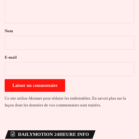
e
n
t
a
Nom
i
r
e
E-mail
*
Ce site utilise Akismet pour réduire les indésirables.
En savoir plus sur la
façon dont les données de vos commentaires sont traitées
.
DAILYMOTION 24HEURE INFO