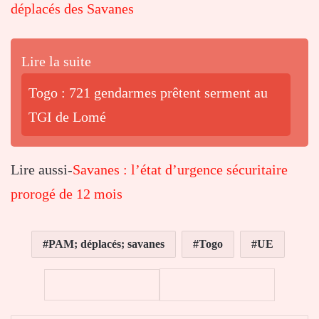
déplacés des Savanes
Lire la suite
Togo : 721 gendarmes prêtent serment au
TGI de Lomé
Lire aussi-
Savanes : l’état d’urgence sécuritaire
prorogé de 12 mois
PAM; déplacés; savanes
Togo
UE