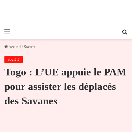
Menu
Re
Accueil
/
Société
Société
Togo : L’UE appuie le PAM
pour assister les déplacés
des Savanes