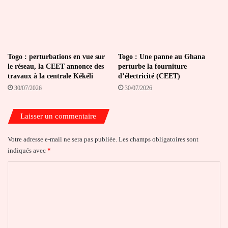
Togo : perturbations en vue sur
Togo : Une panne au Ghana
le réseau, la CEET annonce des
perturbe la fourniture
travaux à la centrale Kékéli
d’électricité (CEET)
30/07/2026
30/07/2026
Laisser un commentaire
Votre adresse e-mail ne sera pas publiée.
Les champs obligatoires sont
indiqués avec
*
C
o
m
m