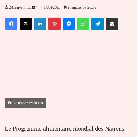
Envoyer
24heures Infos
14/04/2023
2 minutes de lecture
un
Facebook
X
Linkedin
Pinterest
Messenger
WhatsApp
Telegram
Partager par email
courriel
Illustration crédit DR
Le Programme alimentaire mondial des Nations