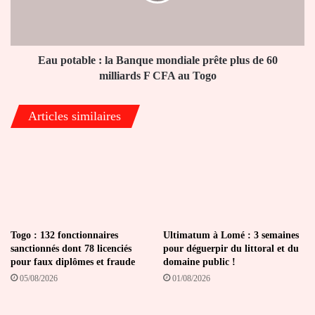
prête
plus
de
60
Eau potable : la Banque mondiale prête plus de 60
milliards
milliards F CFA au Togo
F
CFA
Articles similaires
au
Togo
Togo : 132 fonctionnaires
Ultimatum à Lomé : 3 semaines
sanctionnés dont 78 licenciés
pour déguerpir du littoral et du
pour faux diplômes et fraude
domaine public !
05/08/2026
01/08/2026