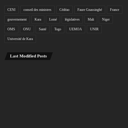
CENI
conseil des ministres
Cédéao
Faure Gnassingbé
France
gouvernement
Kara
Lomé
législatives
Mali
Niger
OMS
ONU
Santé
Togo
UEMOA
UNIR
Université de Kara
Last Modified Posts