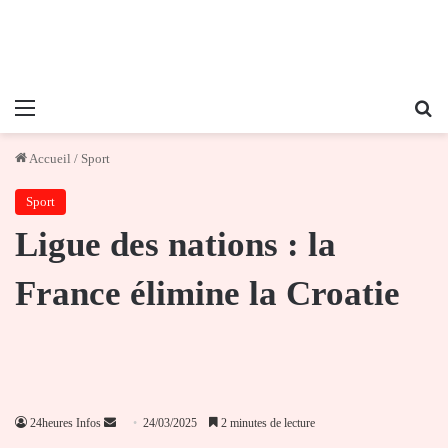
Menu
Re
Accueil
/
Sport
Sport
Ligue des nations : la
France élimine la Croatie
Envoyer
24heures Infos
24/03/2025
2 minutes de lecture
un