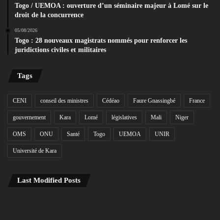
Togo / UEMOA : ouverture d’un séminaire majeur à Lomé sur le
droit de la concurrence
05/08/2026
Togo : 28 nouveaux magistrats nommés pour renforcer les
juridictions civiles et militaires
Tags
CENI
conseil des ministres
Cédéao
Faure Gnassingbé
France
gouvernement
Kara
Lomé
législatives
Mali
Niger
OMS
ONU
Santé
Togo
UEMOA
UNIR
Université de Kara
Last Modified Posts