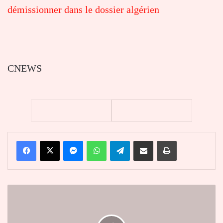
démissionner dans le dossier algérien
CNEWS
Facebook
X
Messenger
WhatsApp
Telegram
Partager par email
Imprimer
Burkina
Faso
:
la