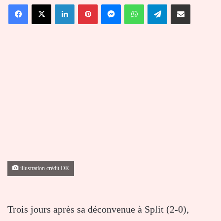
Facebook
X
Linkedin
Pinterest
Messenger
WhatsApp
Telegram
Partager par email
courriel
illustration crédit DR
Trois jours après sa déconvenue à Split (2-0),