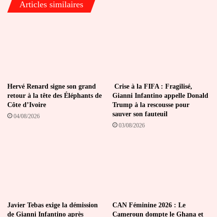
Articles similaires
Samuel
Munzele
Maimbo
Hervé Renard signe son grand
Crise à la FIFA : Fragilisé,
retour à la tête des Éléphants de
Gianni Infantino appelle Donald
Côte d’Ivoire
Trump à la rescousse pour
sauver son fauteuil
04/08/2026
03/08/2026
Javier Tebas exige la démission
CAN Féminine 2026 : Le
de Gianni Infantino après
Cameroun dompte le Ghana et