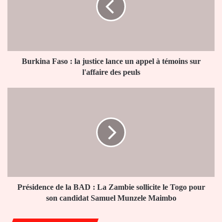
justice
lance
un
appel
à
témoins
Burkina Faso : la justice lance un appel à témoins sur
sur
l'affaire des peuls
l'affaire
des
Présidence
peuls
de
la
BAD
:
La
Zambie
sollicite
le
Togo
Présidence de la BAD : La Zambie sollicite le Togo pour
pour
son candidat Samuel Munzele Maimbo
son
candidat