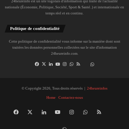
24heureinfo est un site togolais d'information qui traite de l'actualité
nationale (Économie, Politique, Société, Sport & Santé..) et internationale en
temps réel et en continu.
Politique de confidentialité
Cette politique de confidentialité vous informe sur la manière dont sont
traitées les données personnelles collectées sur le site d'information
24heureinfo.com.
Facebook
X
Linkedin
YouTube
Instagram
WhatsApp
RSS
Dailymotion
Suivre
la
chaîne
24heureinfo
© Copyright 2026, Tous droits réservés |
24heureinfos
sur
Home
Contactez-nous
WhatsApp
Facebook
X
Linkedin
YouTube
Instagram
WhatsApp
RSS
Dai
Suivre