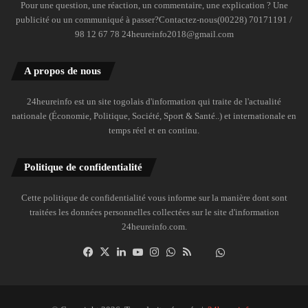
Pour une question, une réaction, un commentaire, une explication ? Une
publicité ou un communiqué à passer?Contactez-nous(00228) 70171191 /
98 12 67 78 24heureinfo2018@gmail.com
A propos de nous
24heureinfo est un site togolais d'information qui traite de l'actualité
nationale (Économie, Politique, Société, Sport & Santé..) et internationale en
temps réel et en continu.
Politique de confidentialité
Cette politique de confidentialité vous informe sur la manière dont sont
traitées les données personnelles collectées sur le site d'information
24heureinfo.com.
Facebook
X
Linkedin
YouTube
Instagram
WhatsApp
RSS
Dailymotion
Suivre
la
chaîne
24heureinfo