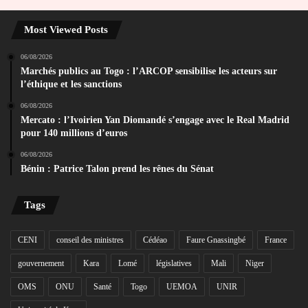
Most Viewed Posts
06/08/2026
Marchés publics au Togo : l’ARCOP sensibilise les acteurs sur
l’éthique et les sanctions
06/08/2026
Mercato : l’Ivoirien Yan Diomandé s’engage avec le Real Madrid
pour 140 millions d’euros
06/08/2026
Bénin : Patrice Talon prend les rênes du Sénat
Tags
CENI
conseil des ministres
Cédéao
Faure Gnassingbé
France
gouvernement
Kara
Lomé
législatives
Mali
Niger
OMS
ONU
Santé
Togo
UEMOA
UNIR