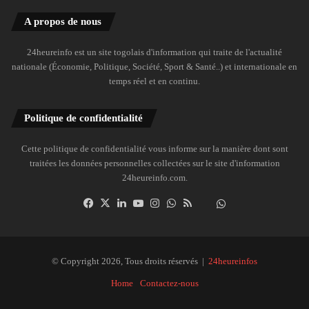
A propos de nous
24heureinfo est un site togolais d'information qui traite de l'actualité
nationale (Économie, Politique, Société, Sport & Santé..) et internationale en
temps réel et en continu.
Politique de confidentialité
Cette politique de confidentialité vous informe sur la manière dont sont
traitées les données personnelles collectées sur le site d'information
24heureinfo.com.
Facebook
X
Linkedin
YouTube
Instagram
WhatsApp
RSS
Dailymotion
Suivre
la
chaîne
24heureinfo
© Copyright 2026, Tous droits réservés |
24heureinfos
sur
Home
Contactez-nous
WhatsApp