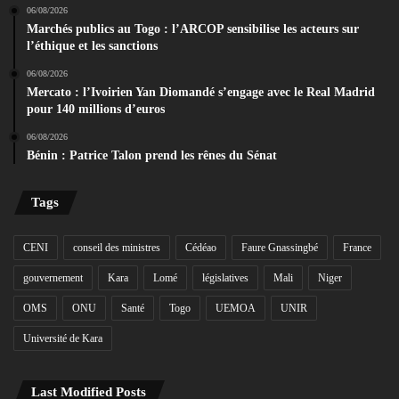
06/08/2026
Marchés publics au Togo : l’ARCOP sensibilise les acteurs sur
l’éthique et les sanctions
06/08/2026
Mercato : l’Ivoirien Yan Diomandé s’engage avec le Real Madrid
pour 140 millions d’euros
06/08/2026
Bénin : Patrice Talon prend les rênes du Sénat
Tags
CENI
conseil des ministres
Cédéao
Faure Gnassingbé
France
gouvernement
Kara
Lomé
législatives
Mali
Niger
OMS
ONU
Santé
Togo
UEMOA
UNIR
Université de Kara
Last Modified Posts