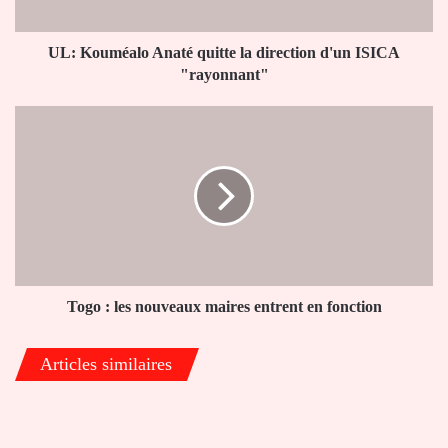
ISICA
"rayonnant"
UL: Kouméalo Anaté quitte la direction d'un ISICA
"rayonnant"
Togo
:
les
nouveaux
maires
entrent
en
fonction
Togo : les nouveaux maires entrent en fonction
Articles similaires