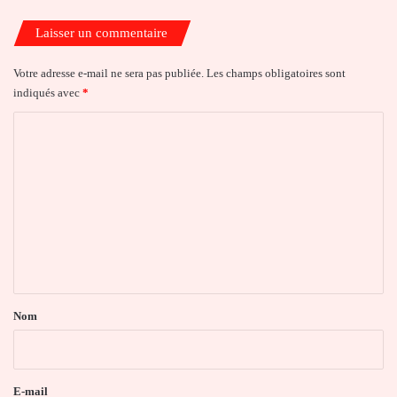
Laisser un commentaire
Votre adresse e-mail ne sera pas publiée.
Les champs obligatoires sont
indiqués avec
*
C
o
m
m
e
n
t
a
Nom
i
r
e
E-mail