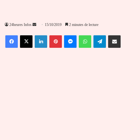
Envoyer
24heures Infos
15/10/2019
2 minutes de lecture
un
Facebook
X
Linkedin
Pinterest
Messenger
WhatsApp
Telegram
Partager par email
courriel