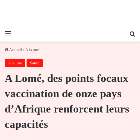
Menu
Re
Accueil
/
A la une
A la une
Santé
A Lomé, des points focaux
vaccination de onze pays
d’Afrique renforcent leurs
capacités