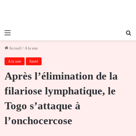
Menu
Re
Accueil
/
A la une
A la une
Santé
Après l’élimination de la
filariose lymphatique, le
Togo s’attaque à
l’onchocercose