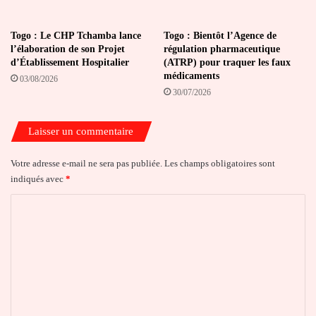
Togo : Le CHP Tchamba lance
Togo : Bientôt l’Agence de
l’élaboration de son Projet
régulation pharmaceutique
d’Établissement Hospitalier
(ATRP) pour traquer les faux
médicaments
03/08/2026
30/07/2026
Laisser un commentaire
Votre adresse e-mail ne sera pas publiée.
Les champs obligatoires sont
indiqués avec
*
C
o
m
m
e
n