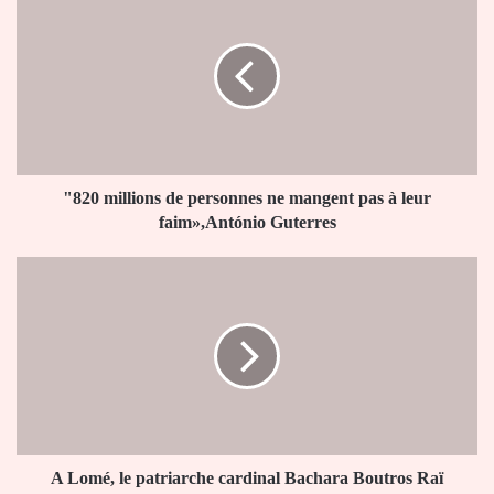
millions
de
personnes
ne
mangent
pas
à
leur
faim»,António
"820 millions de personnes ne mangent pas à leur
Guterres
faim»,António Guterres
A
Lomé,
le
patriarche
cardinal
Bachara
Boutros
Raï
remercie
Faure
A Lomé, le patriarche cardinal Bachara Boutros Raï