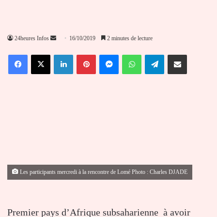
Envoyer
24heures Infos
16/10/2019
2 minutes de lecture
un
Facebook
X
Linkedin
Pinterest
Messenger
WhatsApp
Telegram
Partager par email
courriel
Les participants mercredi à la rencontre de Lomé Photo : Charles DJADE
Premier pays d’Afrique subsaharienne à avoir