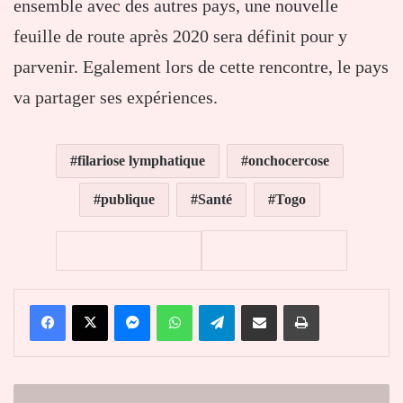
ensemble avec des autres pays, une nouvelle
feuille de route après 2020 sera définit pour y
parvenir. Egalement lors de cette rencontre, le pays
va partager ses expériences.
filariose lymphatique
onchocercose
publique
Santé
Togo
Facebook
X
Messenger
WhatsApp
Telegram
Partager par email
Imprimer
"820