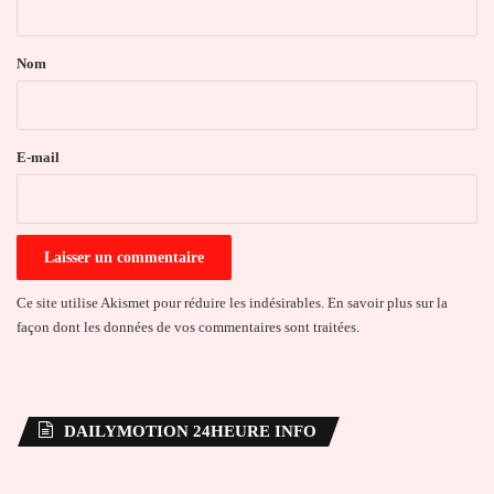
t
a
Nom
i
r
e
E-mail
*
Ce site utilise Akismet pour réduire les indésirables.
En savoir plus sur la
façon dont les données de vos commentaires sont traitées
.
DAILYMOTION 24HEURE INFO