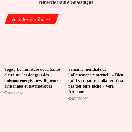
Gnassingbé
remercie Faure Gnassingbé
Articles similaires
Togo : Le ministère de la Santé
Semaine mondiale de
alerte sur les dangers des
l’allaitement maternel : « Bien
boissons énergisantes, liqueurs
qu’il soit naturel, allaiter n’est
artisanales et psychotropes
pas toujours facile » Vera
Artemov
05/08/2026
05/08/2026