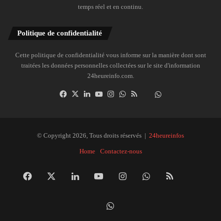
temps réel et en continu.
Politique de confidentialité
Cette politique de confidentialité vous informe sur la manière dont sont
traitées les données personnelles collectées sur le site d'information
24heureinfo.com.
Facebook
X
Linkedin
YouTube
Instagram
WhatsApp
RSS
Dailymotion
Suivre
la
chaîne
24heureinfo
© Copyright 2026, Tous droits réservés |
24heureinfos
sur
Home
Contactez-nous
WhatsApp
Facebook
X
Linkedin
YouTube
Instagram
WhatsApp
RSS
Dai
Suivre