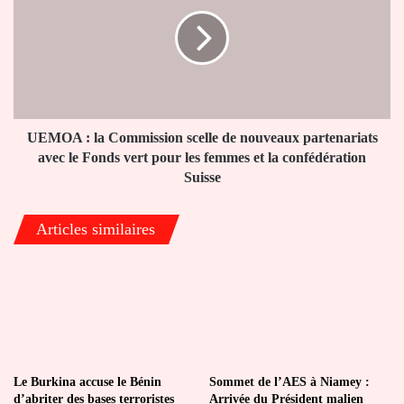
la
Commission
scelle
de
nouveaux
partenariats
avec
le
UEMOA : la Commission scelle de nouveaux partenariats
Fonds
avec le Fonds vert pour les femmes et la confédération
vert
Suisse
pour
les
Articles similaires
femmes
et
la
confédération
Suisse
Le Burkina accuse le Bénin
Sommet de l’AES à Niamey :
d’abriter des bases terroristes
Arrivée du Président malien