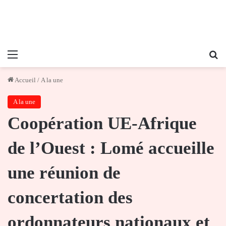
Menu
Re
Accueil
/
A la une
A la une
Coopération UE-Afrique
de l’Ouest : Lomé accueille
une réunion de
concertation des
ordonnateurs nationaux et