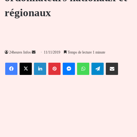
régionaux
Envoyer
24heures Infos
11/11/2019
Temps de lecture 1 minute
un
Facebook
X
Linkedin
Pinterest
Messenger
WhatsApp
Telegram
Partager par email
courriel