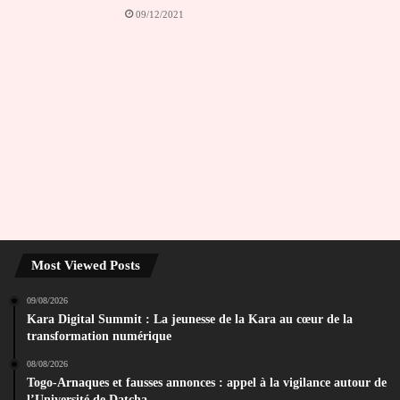
09/12/2021
Most Viewed Posts
09/08/2026
Kara Digital Summit : La jeunesse de la Kara au cœur de la
transformation numérique
08/08/2026
Togo-Arnaques et fausses annonces : appel à la vigilance autour de
l’Université de Datcha