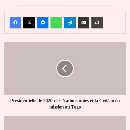
Facebook
X
Messenger
WhatsApp
Telegram
Partager par email
Imprimer
Présidentielle
de
2020
:
les
Nations
unies
et
la
Cédéao
Présidentielle de 2020 : les Nations unies et la Cédéao en
en
mission au Togo
mission
au
UEMOA
Togo
: