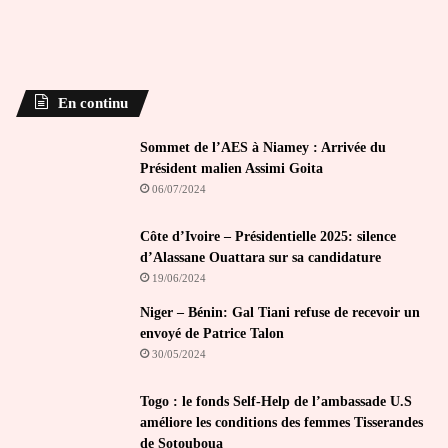
En continu
Sommet de l’AES à Niamey : Arrivée du
Président malien Assimi Goita
06/07/2024
Côte d’Ivoire – Présidentielle 2025: silence
d’Alassane Ouattara sur sa candidature
19/06/2024
Niger – Bénin: Gal Tiani refuse de recevoir un
envoyé de Patrice Talon
30/05/2024
Togo : le fonds Self-Help de l’ambassade U.S
améliore les conditions des femmes Tisserandes
de Sotouboua