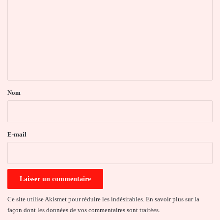
o
m
m
e
n
t
a
Nom
i
r
e
E-mail
*
Ce site utilise Akismet pour réduire les indésirables.
En savoir plus sur la
façon dont les données de vos commentaires sont traitées
.