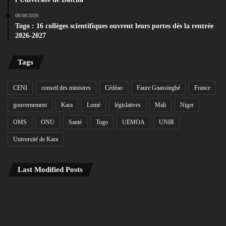
08/08/2026
Togo : 16 collèges scientifiques ouvrent leurs portes dès la rentrée
2026-2027
Tags
CENI
conseil des ministres
Cédéao
Faure Gnassingbé
France
gouvernement
Kara
Lomé
législatives
Mali
Niger
OMS
ONU
Santé
Togo
UEMOA
UNIR
Université de Kara
Last Modified Posts