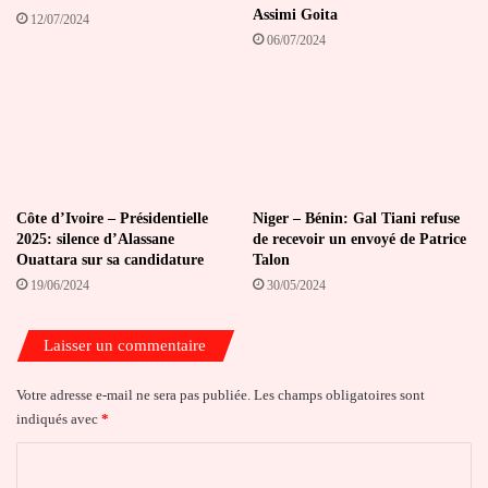
Assimi Goita
12/07/2024
06/07/2024
Côte d’Ivoire – Présidentielle
Niger – Bénin: Gal Tiani refuse
2025: silence d’Alassane
de recevoir un envoyé de Patrice
Ouattara sur sa candidature
Talon
19/06/2024
30/05/2024
Laisser un commentaire
Votre adresse e-mail ne sera pas publiée.
Les champs obligatoires sont
indiqués avec
*
C