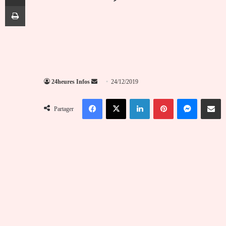
Imprimer
Envoyer
24heures Infos
24/12/2019
un
Facebook
X
Linkedin
Pinterest
Messenger
Partag
courriel
Partager