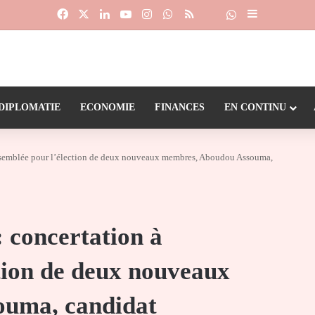
Facebook
X
Linkedin
YouTube
Instagram
WhatsApp
RSS
Suivre la chaîne
Dailymotion
Sidebar (barr
DIPLOMATIE
ECONOMIE
FINANCES
EN CONTINU
Assemblée pour l’élection de deux nouveaux membres, Aboudou Assouma,
: concertation à
tion de deux nouveaux
uma, candidat