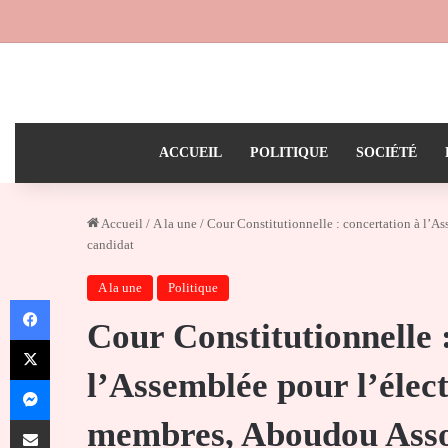
ACCUEIL
POLITIQUE
SOCIÉTÉ
Accueil
/
A la une
/
Cour Constitutionnelle : concertation à l’
candidat
A la une
Politique
Facebook
Cour Constitutionnelle 
X
l’Assemblée pour l’élec
Messenger
Partager par email
membres, Aboudou Asso