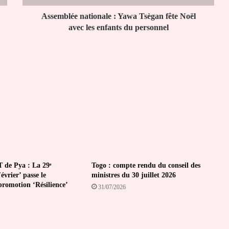
les
enfants
Assemblée nationale : Yawa Tsègan fête Noël
du
avec les enfants du personnel
personnel
 de Pya : La 29ᵉ
Togo : compte rendu du conseil des
vrier’ passe le
ministres du 30 juillet 2026
promotion ‘Résilience’
31/07/2026