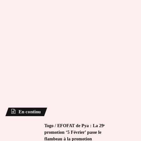
En continu
Togo / EFOFAT de Pya : La 29ᵉ
promotion ‘5 Février’ passe le
flambeau à la promotion