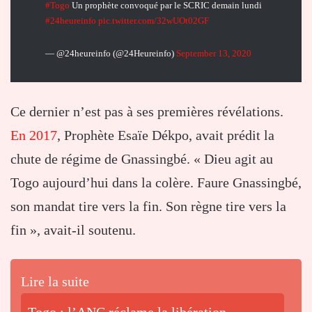
#Togo
Un prophète convoqué par le SCRIC demain lundi
#24heureinfo
pic.twitter.com/32wUOt02GF
— @24heureinfo (@24Heureinfo)
September 13, 2020
Ce dernier n’est pas à ses premières révélations.
En 2017
, Prophète Esaïe Dékpo, avait prédit la
chute de régime de Gnassingbé. « Dieu agit au
Togo aujourd’hui dans la colère. Faure Gnassingbé,
son mandat tire vers la fin. Son règne tire vers la
fin », avait-il soutenu.
Lire la suite