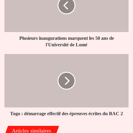
les
50
ans
de
l'Université
de
Lomé
Plusieurs inaugurations marquent les 50 ans de
l'Université de Lomé
Togo
:
démarrage
effectif
des
épreuves
écrites
du
BAC
2
Togo : démarrage effectif des épreuves écrites du BAC 2
Articles similaires