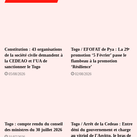
Constitution : 43 organisations
Togo / EFOFAT de Pya : La 29ᵉ
de la société civile demandent à
promotion ‘5 Février’ passe le
la CEDEAO et l’UA de
flambeau à la promotion
sanctionner le Togo
‘Résilience’
05/08/2026
02/08/2026
Togo : compte rendu du conseil
Togo / Arrêt de la Cedeao : Entre
des ministres du 30 juillet 2026
déni du gouvernement et charge
au vitriol de l’Asvitto, le bras de