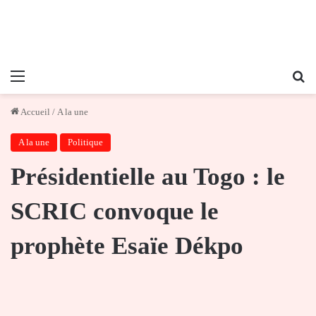
Menu
Re
Accueil
/
A la une
A la une
Politique
Présidentielle au Togo : le
SCRIC convoque le
prophète Esaïe Dékpo