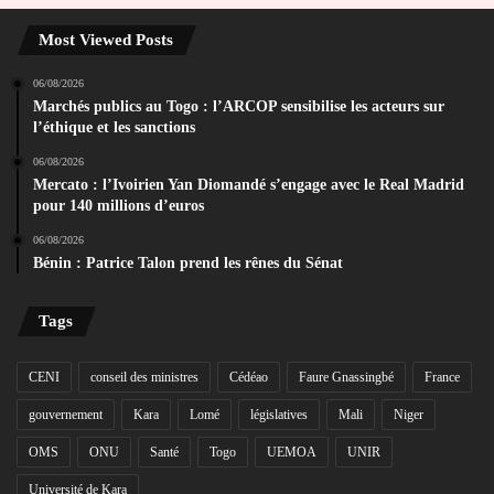
Most Viewed Posts
06/08/2026
Marchés publics au Togo : l’ARCOP sensibilise les acteurs sur
l’éthique et les sanctions
06/08/2026
Mercato : l’Ivoirien Yan Diomandé s’engage avec le Real Madrid
pour 140 millions d’euros
06/08/2026
Bénin : Patrice Talon prend les rênes du Sénat
Tags
CENI
conseil des ministres
Cédéao
Faure Gnassingbé
France
gouvernement
Kara
Lomé
législatives
Mali
Niger
OMS
ONU
Santé
Togo
UEMOA
UNIR
Université de Kara