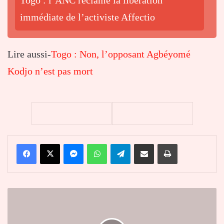
Togo : l’ANC réclame la libération
immédiate de l’activiste Affectio
Lire aussi-
Togo : Non, l’opposant Agbéyomé
Kodjo n’est pas mort
Facebook
X
Messenger
WhatsApp
Telegram
Partager par email
Imprimer
Plusieurs
inaugurations
marquent