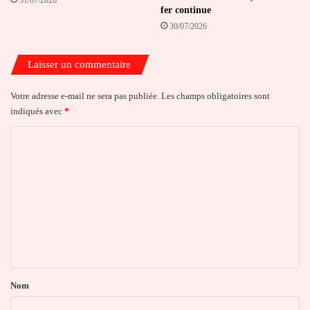
31/07/2026
fer continue
30/07/2026
Laisser un commentaire
Votre adresse e-mail ne sera pas publiée.
Les champs obligatoires sont
indiqués avec
*
C
o
m
m
e
n
t
a
Nom
i