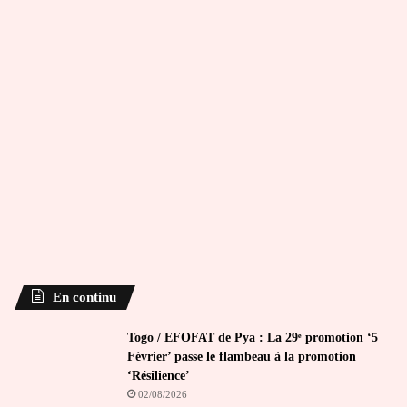
En continu
Togo / EFOFAT de Pya : La 29ᵉ promotion ‘5
Février’ passe le flambeau à la promotion
‘Résilience’
02/08/2026