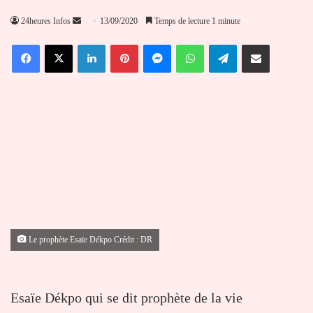
Envoyer
24heures Infos
13/09/2020
Temps de lecture 1 minute
un
Facebook
X
Linkedin
Pinterest
Messenger
WhatsApp
Telegram
Partager par email
courriel
Le prophète Esaïe Dékpo Crédit : DR
Esaïe Dékpo qui se dit prophète de la vie