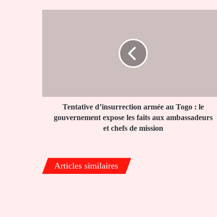
Tentative
d’insurrection
armée
au
Togo
:
le
gouvernement
expose
les
Tentative d’insurrection armée au Togo : le
faits
gouvernement expose les faits aux ambassadeurs
aux
et chefs de mission
ambassadeurs
et
chefs
Articles similaires
de
mission