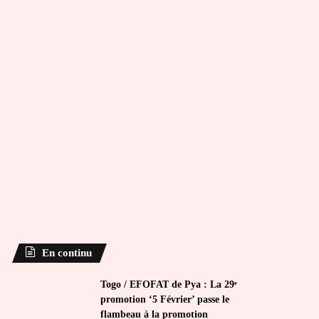
En continu
Togo / EFOFAT de Pya : La 29ᵉ
promotion ‘5 Février’ passe le
flambeau à la promotion