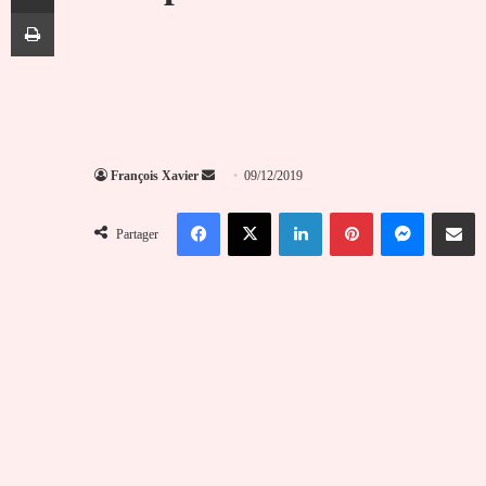
Imprimer
Envoyer
François Xavier
09/12/2019
un
Facebook
X
Linkedin
Pinterest
Messenger
Partag
courriel
Partager