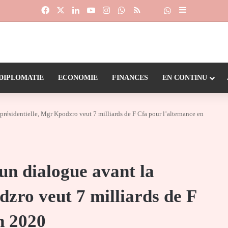
Facebook
X
Linkedin
YouTube
Instagram
WhatsApp
RSS
Suivre la chaîne
Dailymotion
Sidebar (barr
DIPLOMATIE
ECONOMIE
FINANCES
EN CONTINU
 présidentielle, Mgr Kpodzro veut 7 milliards de F Cfa pour l’alternance en
 un dialogue avant la
dzro veut 7 milliards de F
n 2020