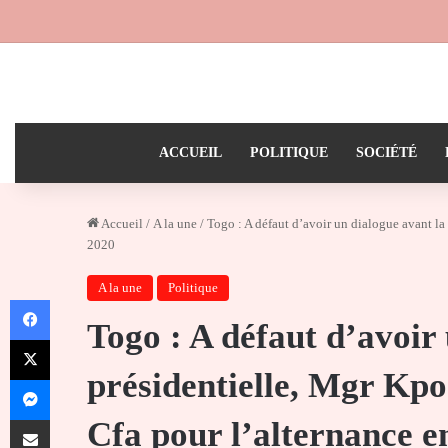
ACCUEIL
POLITIQUE
SOCIÉTÉ
Accueil
/
A la une
/
Togo : A défaut d’avoir un dialogue avant la
2020
A la une
Politique
Facebook
Togo : A défaut d’avoir
X
présidentielle, Mgr Kpo
Messenger
Partager par email
Cfa pour l’alternance e