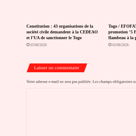
Constitution : 43 organisations de la
Togo / EFOFAT
société civile demandent à la CEDEAO
promotion ‘5 Fé
et l’UA de sanctionner le Togo
flambeau à la 
05/08/2026
02/08/2026
Laisser un commentaire
Votre adresse e-mail ne sera pas publiée.
Les champs obligatoires s
C
o
m
m
e