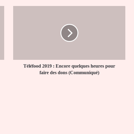
Téléfood
2019
:
Encore
quelques
heures
pour
faire
des
dons
Téléfood 2019 : Encore quelques heures pour
(Communiqué)
faire des dons (Communiqué)