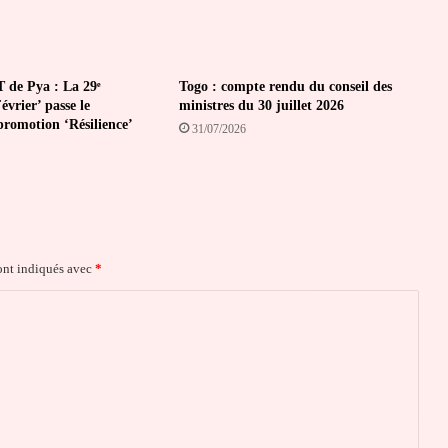
 de Pya : La 29ᵉ
Togo : compte rendu du conseil des
vrier’ passe le
ministres du 30 juillet 2026
promotion ‘Résilience’
31/07/2026
ont indiqués avec
*