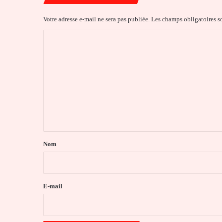
Votre adresse e-mail ne sera pas publiée.
Les champs obligatoires s
C
o
m
m
e
n
t
a
Nom
i
r
e
E-mail
*