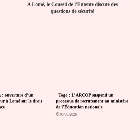
de
A Lomé, le Conseil de l’Entente discute des
sécurité
questions de sécurité
: ouverture d’un
Togo : L’ARCOP suspend un
ur à Lomé sur le droit
processus de recrutement au ministère
nce
de l’Éducation nationale
05/08/2026