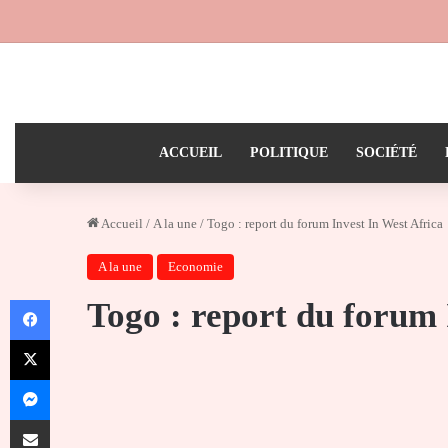
ACCUEIL
POLITIQUE
SOCIÉTÉ
Accueil
/
A la une
/
Togo : report du forum Invest In West Africa
A la une
Economie
Facebook
Togo : report du forum 
X
Messenger
Partager par email