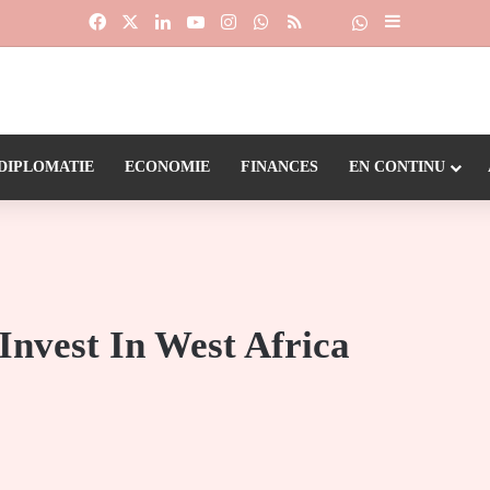
Facebook
X
Linkedin
YouTube
Instagram
WhatsApp
RSS
Suivre la chaîne
Dailymotion
Sidebar (barr
DIPLOMATIE
ECONOMIE
FINANCES
EN CONTINU
Invest In West Africa