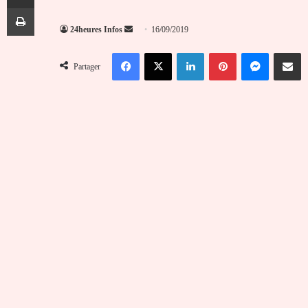
Imprimer
Envoyer
24heures Infos
16/09/2019
un
Facebook
X
Linkedin
Pinterest
Messenger
Partag
courriel
Partager