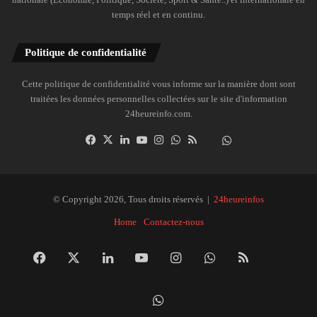
temps réel et en continu.
Politique de confidentialité
Cette politique de confidentialité vous informe sur la manière dont sont
traitées les données personnelles collectées sur le site d'information
24heureinfo.com.
Facebook
X
Linkedin
YouTube
Instagram
WhatsApp
RSS
Dailymotion
Suivre
la
chaîne
24heureinfo
© Copyright 2026, Tous droits réservés |
24heureinfos
sur
Home
Contactez-nous
WhatsApp
Facebook
X
Linkedin
YouTube
Instagram
WhatsApp
RSS
Dai
Suivre