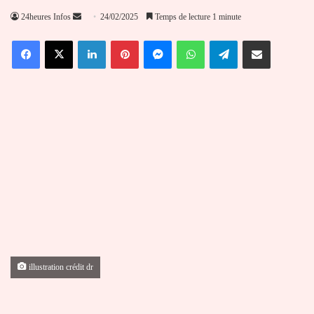
Envoyer
24heures Infos
24/02/2025
Temps de lecture 1 minute
un
Facebook
X
Linkedin
Pinterest
Messenger
WhatsApp
Telegram
Partager par email
courriel
illustration crédit dr