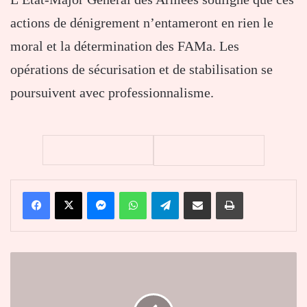
actions de dénigrement n’entameront en rien le
moral et la détermination des FAMa. Les
opérations de sécurisation et de stabilisation se
poursuivent avec professionnalisme.
Facebook
X
Messenger
WhatsApp
Telegram
Partager par email
Imprimer
Côte
d'Ivoire
:
Zeinab