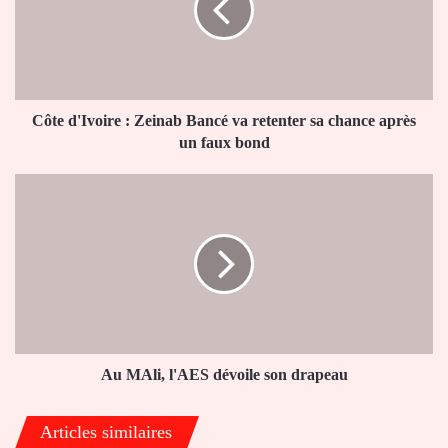
Bancé
va
retenter
sa
chance
après
Côte d'Ivoire : Zeinab Bancé va retenter sa chance après
un
un faux bond
faux
bond
Au
MAli,
l'AES
dévoile
son
drapeau
Au MAli, l'AES dévoile son drapeau
Articles similaires