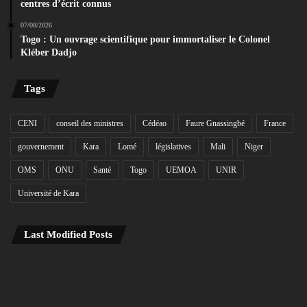
centres d’écrit connus
07/08/2026
Togo : Un ouvrage scientifique pour immortaliser le Colonel
Kléber Dadjo
Tags
CENI
conseil des ministres
Cédéao
Faure Gnassingbé
France
gouvernement
Kara
Lomé
législatives
Mali
Niger
OMS
ONU
Santé
Togo
UEMOA
UNIR
Université de Kara
Last Modified Posts