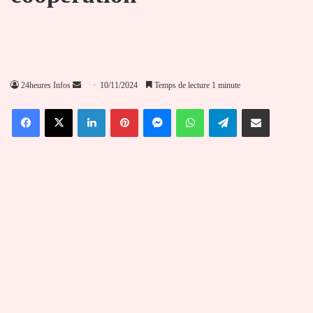
Envoyer
24heures Infos
10/11/2024
Temps de lecture 1 minute
un
Facebook
X
Linkedin
Pinterest
Messenger
WhatsApp
Telegram
Partager par email
courriel