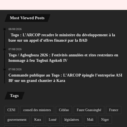
Most Viewed Posts
08/08/2026
Togo : L’ARCOP recadre le ministère du développement à la
base sur un appel d’offres financé par la BAD
07/08/2026
Togo / Agbogboza 2026 : Festivités annulées et rites restreints en
hommage à feu Togbuï Agokoli IV
07/08/2026
Commande publique au Togo : L’ARCOP épingle l’entreprise ASI
BF sur un grand chantier à Kara
Tags
CENI
conseil des ministres
Cédéao
Faure Gnassingbé
France
gouvernement
Kara
Lomé
législatives
Mali
Niger