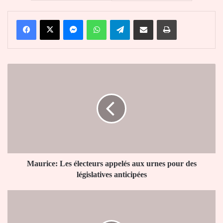
Facebook
X
Messenger
WhatsApp
Telegram
Partager par email
Imprimer
Maurice:
Les
électeurs
appelés
aux
urnes
pour
des
législatives
anticipées
Maurice: Les électeurs appelés aux urnes pour des
législatives anticipées
ASKY
recrute
un