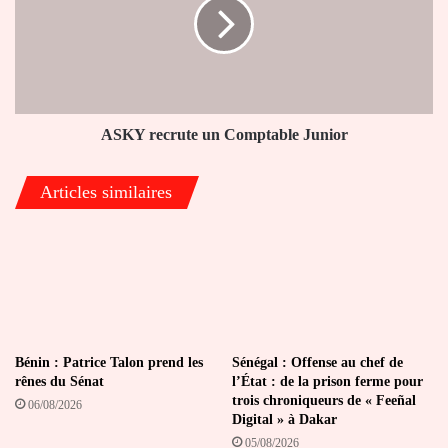
Comptable
Junior
ASKY recrute un Comptable Junior
Articles similaires
Bénin : Patrice Talon prend les
Sénégal : Offense au chef de
rênes du Sénat
l’État : de la prison ferme pour
trois chroniqueurs de « Feeñal
06/08/2026
Digital » à Dakar
05/08/2026