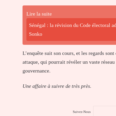
Lire la suite
Sénégal : la révision du Code électoral 
Sonko
L’enquête
suit
son
cours,
et
les
regards
sont
attaque,
qui
pourrait
révéler
un
vaste
réseau
gouvernance.
Une
affaire
à
suivre
de
très
près.
Suivez-Nous