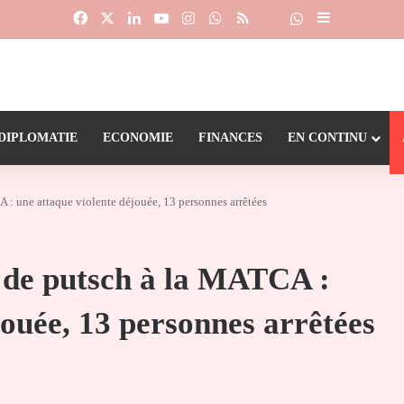
Facebook
X
Linkedin
YouTube
Instagram
WhatsApp
RSS
Suivre la chaîne
Dailymotion
Sidebar (barr
DIPLOMATIE
ECONOMIE
FINANCES
EN CONTINU
 : une attaque violente déjouée, 13 personnes arrêtées
e de putsch à la MATCA :
jouée, 13 personnes arrêtées