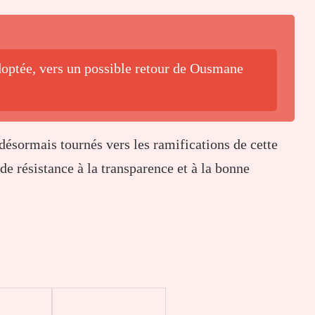
adoptée, vers un possible retour de Ousmane
désormais
tournés
vers
les
ramifications
de
cette
de
résistance
à
la
transparence
et
à
la
bonne