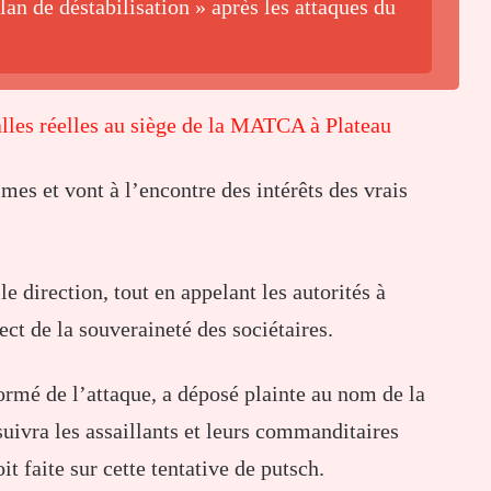
an de déstabilisation » après les attaques du
alles réelles au siège de la MATCA à Plateau
times
et
vont
à
l’encontre
des
intérêts
des
vrais
lle
direction,
tout
en
appelant
les
autorités
à
pect
de
la
souveraineté
des
sociétaires.
formé
de
l’attaque,
a
déposé
plainte
au
nom
de
la
suivra
les
assaillants
et
leurs
commanditaires
oit
faite
sur
cette
tentative
de
putsch.