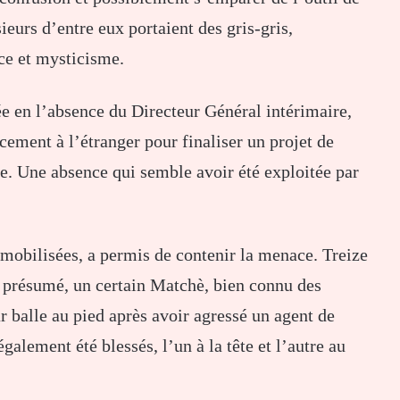
sieurs
d’entre
eux
portaient
des
gris-
gris,
nce
et
mysticisme.
ée
en
l’absence
du
Directeur
Général
intérimaire,
acement
à
l’étranger
pour
finaliser
un
projet
de
le.
Une
absence
qui
semble
avoir
été
exploitée
par
mobilisées,
a
permis
de
contenir
la
menace.
Treize
r
présumé,
un
certain
Matchè,
bien
connu
des
ar
balle
au
pied
après
avoir
agressé
un
agent
de
également
été
blessés,
l’un
à
la
tête
et
l’autre
au