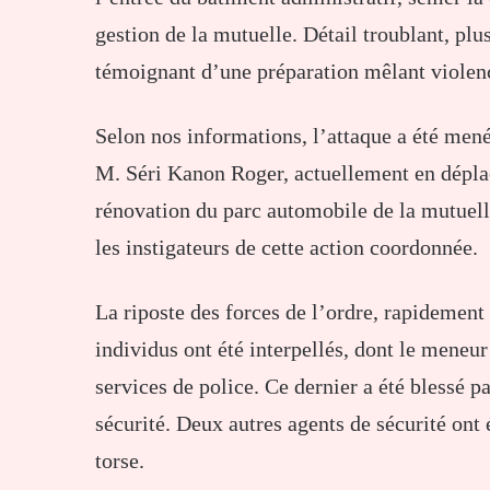
gestion
de
la
mutuelle.
Détail
troublant,
plu
témoignant
d’une
préparation
mêlant
viole
Selon
nos
informations,
l’attaque
a
été
men
M.
Séri
Kanon
Roger,
actuellement
en
dépl
rénovation
du
parc
automobile
de
la
mutuel
les
instigateurs
de
cette
action
coordonnée.
La
riposte
des
forces
de
l’ordre,
rapidement
individus
ont
été
interpellés,
dont
le
meneu
services
de
police.
Ce
dernier
a
été
blessé
p
sécurité.
Deux
autres
agents
de
sécurité
ont
torse.