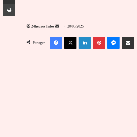
Imprimer
Envoyer
24heures Infos
20/05/2025
un
Facebook
X
Linkedin
Pinterest
Messenger
Partag
courriel
Partager