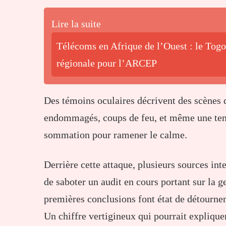
Lire la suite
Télécoms en Afrique de l’Ouest : le Tog
régionale pour l’ARCEP
Des
témoins
oculaires
décrivent
des
scènes
endommagés,
coups
de
feu,
et
même
une
te
sommation
pour
ramener
le
calme.
Derrière
cette
attaque,
plusieurs
sources
int
de
saboter
un
audit
en
cours
portant
sur
la
g
premières
conclusions
font
état
de
détourne
Un
chiffre
vertigineux
qui
pourrait
explique