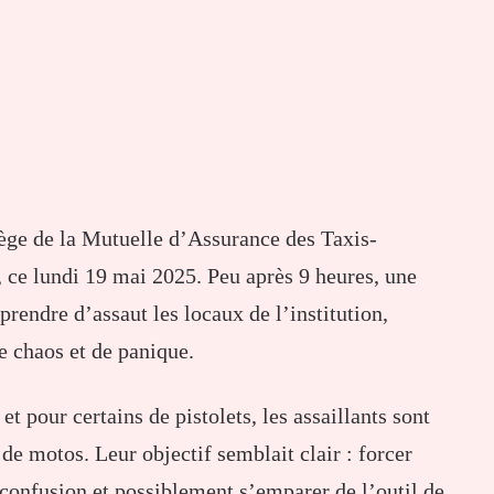
iège
de
la
Mutuelle
d’Assurance
des
Taxis-
,
ce
lundi
19
mai
2025.
Peu
après
9
heures,
une
prendre
d’assaut
les
locaux
de
l’institution,
e
chaos
et
de
panique.
,
et
pour
certains
de
pistolets,
les
assaillants
sont
t
de
motos.
Leur
objectif
semblait
clair :
forcer
confusion
et
possiblement
s’emparer
de
l’outil
de