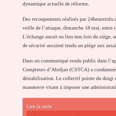
dynamique
actuelle
de
réforme.
Des
recoupements
réalisés
par
24heureinfo.
veille
de
l’attaque,
dimanche
18
mai,
entre
L’échange
aurait
eu
lieu
non
loin
du
siège,
a
de
sécurité
auraient
tendu
un
piège
aux
assai
Dans
un
communiqué
rendu
public
dans
l’a
Compteurs
d’Abidjan (
CSTCA)
a
condamné
déstabilisation.
Le
collectif
pointe
du
doigt
manœuvre
visant
à
imposer
une
administrat
Lire la suite