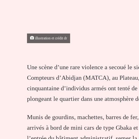
illustration et crédit dr
Une
scène
d’une
rare
violence
a
secoué
le
s
Compteurs
d’Abidjan (
MATCA),
au
Plateau
cinquantaine
d’individus
armés
ont
tenté
de
plongeant
le
quartier
dans
une
atmosphère
d
Munis
de
gourdins,
machettes,
barres
de
fer
arrivés
à
bord
de
mini
cars
de
type
Gbaka
e
l’entrée
du
bâtiment
administratif,
semer
la