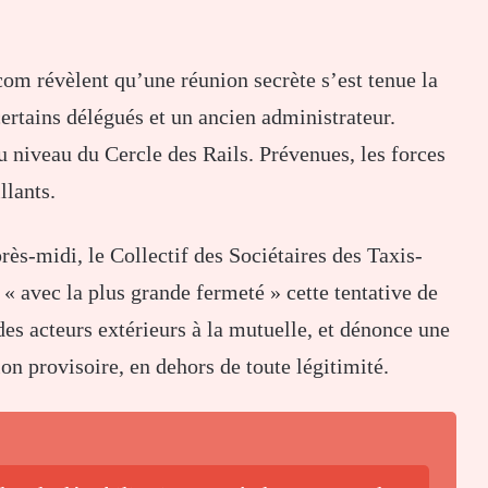
com
révèlent
qu’une
réunion
secrète
s’est
tenue
la
certains
délégués
et
un
ancien
administrateur.
u
niveau
du
Cercle
des
Rails.
Prévenues,
les
forces
llants.
près-
midi,
le
Collectif
des
Sociétaires
des
Taxis-
 «
avec
la
plus
grande
fermeté »
cette
tentative
de
des
acteurs
extérieurs
à
la
mutuelle,
et
dénonce
une
ion
provisoire,
en
dehors
de
toute
légitimité.