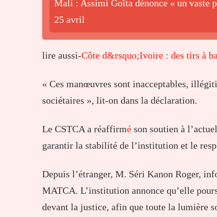
Mali : Assimi Goïta dénonce « un vaste pl
25 avril
lire aussi-
Côte d&rsquo;Ivoire : des tirs à b
«
Ces
manœuvres
sont
inacceptables,
illégi
sociétaires »,
lit-
on
dans
la
déclaration.
Le
CSTCA
a
réaffirm
é
son
soutien
à
l’actue
garantir
la
stabilité
de
l’institution
et
le
res
Depuis
l’étranger,
M.
Séri
Kanon
Roger,
in
MATCA.
L’institution
annonce
qu’elle
pour
devant
la
justice,
afin
que
toute
la
lumière
s