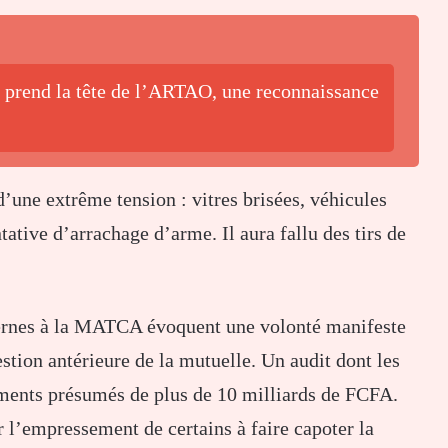
o prend la tête de l’ARTAO, une reconnaissance
d’une
extrême
tension :
vitres
brisées,
véhicules
ntative
d’arrachage
d’arme.
Il
aura
fallu
des
tirs
de
ernes
à
la
MATCA
évoquent
une
volonté
manifeste
estion
antérieure
de
la
mutuelle.
Un
audit
dont
les
ments
présumés
de
plus
de
10
milliards
de
FCFA.
r
l’empressement
de
certains
à
faire
capoter
la