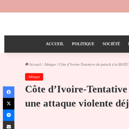
ACCUEIL
POLITIQUE
SOCIÉTÉ
Accueil
/
Afrique
/
Côte d’Ivoire-Tentative de putsch à la MATCA
Afrique
Côte d’Ivoire-Tentativ
Facebook
X
une attaque violente dé
Messenger
Partager par email