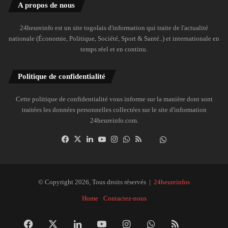
A propos de nous
24heureinfo est un site togolais d'information qui traite de l'actualité
nationale (Économie, Politique, Société, Sport & Santé..) et internationale en
temps réel et en continu.
Politique de confidentialité
Cette politique de confidentialité vous informe sur la manière dont sont
traitées les données personnelles collectées sur le site d'information
24heureinfo.com.
Facebook
X
Linkedin
YouTube
Instagram
WhatsApp
RSS
Dailymotion
Suivre
la
chaîne
24heureinfo
© Copyright 2026, Tous droits réservés |
24heureinfos
sur
Home
Contactez-nous
WhatsApp
Facebook
X
Linkedin
YouTube
Instagram
WhatsApp
RSS
Dai