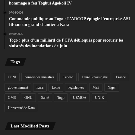
hommage à feu Togbuï Agokoli IV
07/08/2026
Commande publique au Togo : L’ARCOP épingle l’entreprise ASI
BF sur un grand chantier à Kara
07/08/2026
Togo : plus d’un milliard de FCFA débloqués pour secourir les
sinistrés des inondations de juin
Tags
CENI
conseil des ministres
Cédéao
Faure Gnassingbé
France
gouvernement
Kara
Lomé
législatives
Mali
Niger
OMS
ONU
Santé
Togo
UEMOA
UNIR
Université de Kara
Last Modified Posts