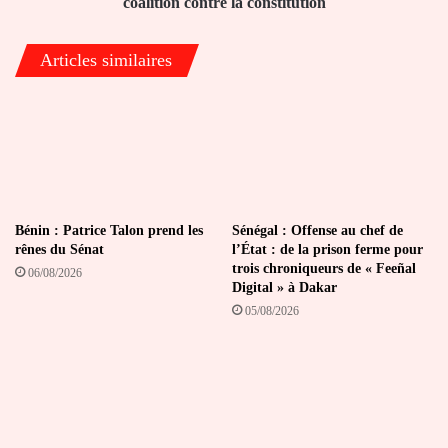
coalition contre la constitution
contre
la
Articles similaires
constitution
Bénin : Patrice Talon prend les
Sénégal : Offense au chef de
rênes du Sénat
l’État : de la prison ferme pour
trois chroniqueurs de « Feeñal
06/08/2026
Digital » à Dakar
05/08/2026