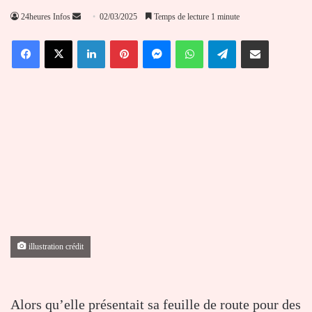
Envoyer
24heures Infos
02/03/2025
Temps de lecture 1 minute
un
Facebook
X
Linkedin
Pinterest
Messenger
WhatsApp
Telegram
Partager par email
courriel
illustration crédit
Alors qu’elle présentait sa feuille de route pour des