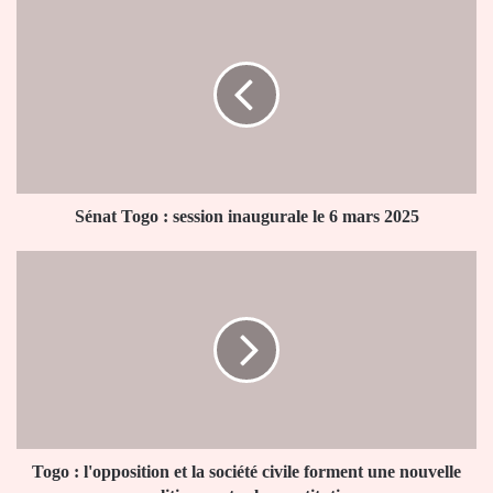
Sénat
Togo
:
session
inaugurale
le
6
mars
2025
Sénat Togo : session inaugurale le 6 mars 2025
Togo
:
l'opposition
et
la
société
civile
forment
une
nouvelle
Togo : l'opposition et la société civile forment une nouvelle
coalition