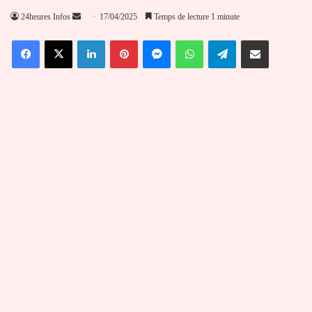
Envoyer
24heures Infos
17/04/2025
Temps de lecture 1 minute
un
Facebook
X
Linkedin
Pinterest
Messenger
WhatsApp
Telegram
Partager par email
courriel