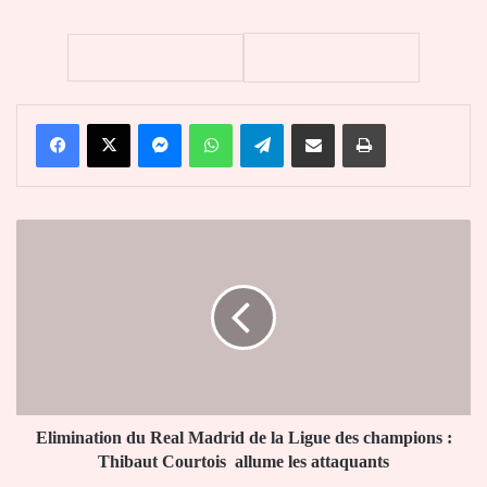
Facebook
X
Messenger
WhatsApp
Telegram
Partager par email
Imprimer
Elimination
du
Real
Madrid
de
la
Ligue
des
champions
:
Elimination du Real Madrid de la Ligue des champions :
Thibaut
Thibaut Courtois allume les attaquants
Courtois