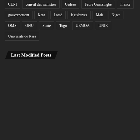
CENI
conseil des ministres
Cédéao
Faure Gnassingbé
France
gouvernement
Kara
Lomé
législatives
Mali
Niger
OMS
ONU
Santé
Togo
UEMOA
UNIR
Université de Kara
Last Modified Posts