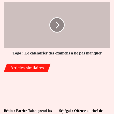
allume
Togo
les
:
attaquants
Le
calendrier
des
examens
à
ne
pas
manquer
Togo : Le calendrier des examens à ne pas manquer
Articles similaires
Bénin : Patrice Talon prend les
Sénégal : Offense au chef de