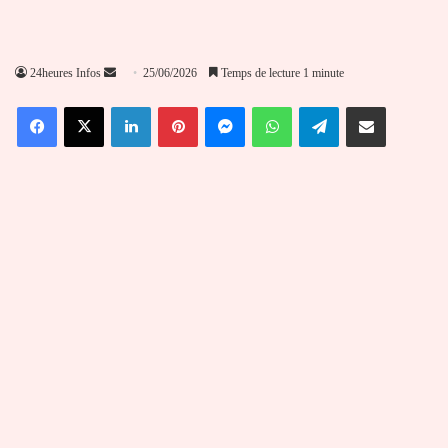
Envoyer
24heures Infos
25/06/2026
Temps de lecture 1 minute
un
Facebook
X
Linkedin
Pinterest
Messenger
WhatsApp
Telegram
Partager par email
courriel