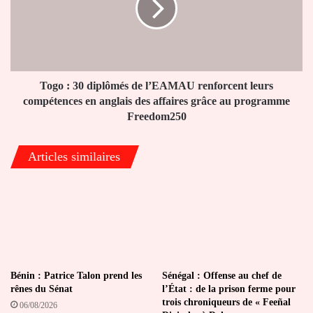
agricoles
de
l’EAMAU
renforcent
leurs
compétences
en
Togo : 30 diplômés de l’EAMAU renforcent leurs
anglais
compétences en anglais des affaires grâce au programme
des
Freedom250
affaires
grâce
Articles similaires
au
programme
Freedom250
Bénin : Patrice Talon prend les
Sénégal : Offense au chef de
rênes du Sénat
l’État : de la prison ferme pour
trois chroniqueurs de « Feeñal
06/08/2026