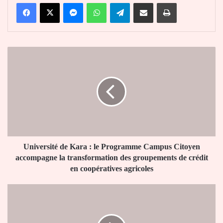
Facebook
X
Messenger
WhatsApp
Telegram
Partager par email
Imprimer
Université
de
Kara
:
le
Programme
Campus
Citoyen
accompagne
la
Université de Kara : le Programme Campus Citoyen
transformation
accompagne la transformation des groupements de crédit
des
en coopératives agricoles
groupements
de
Togo
crédit
:
en
30
coopératives
diplômés