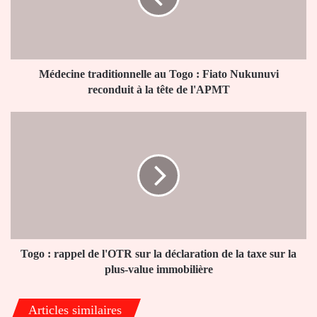
Fiato
Nukunuvi
reconduit
à
la
Médecine traditionnelle au Togo : Fiato Nukunuvi
tête
reconduit à la tête de l'APMT
de
l'APMT
Togo
:
rappel
de
l'OTR
sur
la
déclaration
de
la
Togo : rappel de l'OTR sur la déclaration de la taxe sur la
taxe
plus-value immobilière
sur
la
Articles similaires
plus-