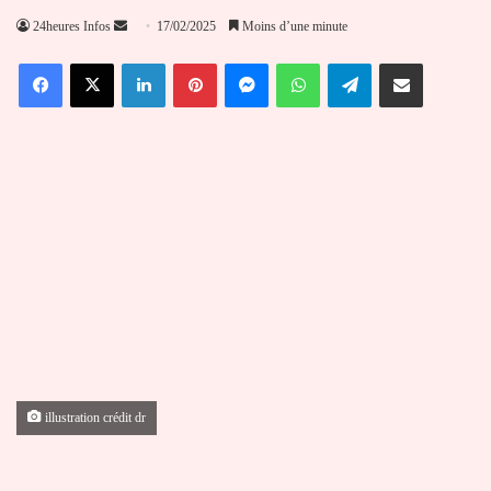
Envoyer
24heures Infos
17/02/2025
Moins d’une minute
un
Facebook
X
Linkedin
Pinterest
Messenger
WhatsApp
Telegram
Partager par email
courriel
illustration crédit dr