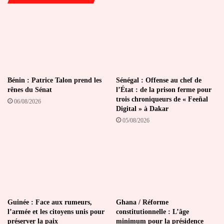
value
immobilière
Bénin : Patrice Talon prend les
Sénégal : Offense au chef de
rênes du Sénat
l’État : de la prison ferme pour
trois chroniqueurs de « Feeñal
06/08/2026
Digital » à Dakar
05/08/2026
Guinée : Face aux rumeurs,
Ghana / Réforme
l’armée et les citoyens unis pour
constitutionnelle : L’âge
préserver la paix
minimum pour la présidence