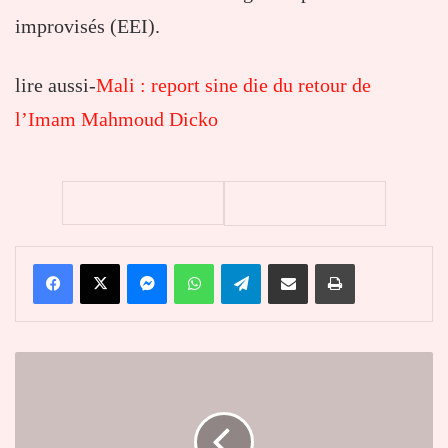
improvisés (EEI).
lire aussi-
Mali : report sine die du retour de
l’Imam Mahmoud Dicko
Facebook
X
Messenger
WhatsApp
Telegram
Partager par email
Imprimer
Médecine
traditionnelle
au
Togo
: