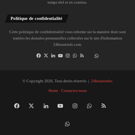
temps réel et en continu.
Politique de confidentialité
Cette politique de confidentialité vous informe sur la manière dont sont
traitées les données personnelles collectées sur le site d'information
24heureinfo.com.
Facebook
X
Linkedin
YouTube
Instagram
WhatsApp
RSS
Dailymotion
Suivre
la
chaîne
24heureinfo
© Copyright 2026, Tous droits réservés |
24heureinfos
sur
Home
Contactez-nous
WhatsApp
Facebook
X
Linkedin
YouTube
Instagram
WhatsApp
RSS
Dai
Suivre