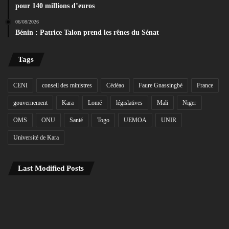
pour 140 millions d’euros
06/08/2026
Bénin : Patrice Talon prend les rênes du Sénat
Tags
CENI
conseil des ministres
Cédéao
Faure Gnassingbé
France
gouvernement
Kara
Lomé
législatives
Mali
Niger
OMS
ONU
Santé
Togo
UEMOA
UNIR
Université de Kara
Last Modified Posts