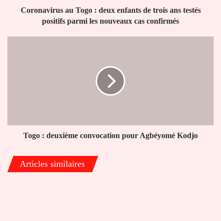
testés
Coronavirus au Togo : deux enfants de trois ans testés
positifs
positifs parmi les nouveaux cas confirmés
parmi
les
Togo
nouveaux
:
cas
deuxième
confirmés
convocation
pour
Agbéyomé
Kodjo
Togo : deuxième convocation pour Agbéyomé Kodjo
Articles similaires