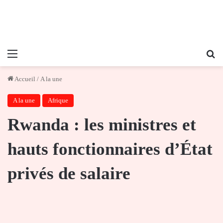
Menu
Re
Accueil
/
A la une
A la une
Afrique
Rwanda : les ministres et
hauts fonctionnaires d’État
privés de salaire