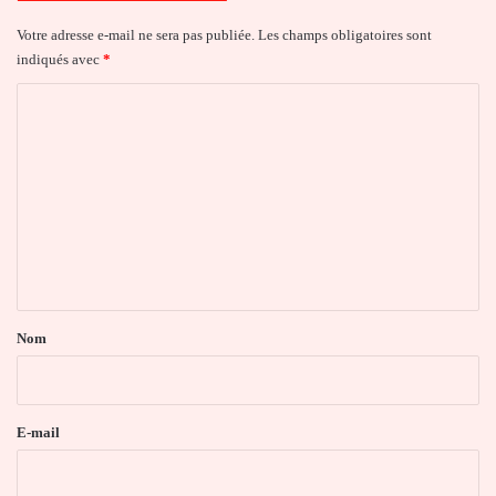
Votre adresse e-mail ne sera pas publiée.
Les champs obligatoires sont
indiqués avec
*
C
o
m
m
e
n
t
a
Nom
i
r
e
E-mail
*