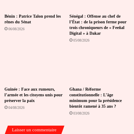
Bénin : Patrice Talon prend les
Sénégal : Offense au chef de
rênes du Sénat
l’État : de la prison ferme pour
trois chroniqueurs de « Feeñal
06/08/2026
Digital » à Dakar
05/08/2026
Guinée : Face aux rumeurs,
Ghana / Réforme
l’armée et les citoyens unis pour
constitutionnelle : L’âge
préserver la paix
minimum pour la présidence
bientôt ramené à 35 ans ?
04/08/2026
03/08/2026
Laisser un commentaire