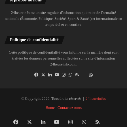
24heureinfo est un site togolais d'information qui traite de l'actualité
nationale (Économie, Politique, Société, Sport & Santé..) et internationale en
temps réel et en continu.
Politique de confidentialité
Cette politique de confidentialité vous informe sur la manière dont sont
traitées les données personnelles collectées sur le site d'information
24heureinfo.com.
Facebook
X
Linkedin
YouTube
Instagram
WhatsApp
RSS
Dailymotion
Suivre
la
chaîne
24heureinfo
© Copyright 2026, Tous droits réservés |
24heureinfos
sur
Home
Contactez-nous
WhatsApp
Facebook
X
Linkedin
YouTube
Instagram
WhatsApp
RSS
Dai