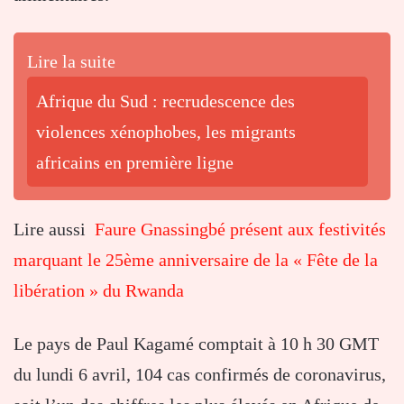
Lire la suite
Afrique du Sud : recrudescence des
violences xénophobes, les migrants
africains en première ligne
Lire aussi
Faure Gnassingbé présent aux festivités
marquant le 25ème anniversaire de la « Fête de la
libération » du Rwanda
Le pays de Paul Kagamé comptait à 10 h 30 GMT
du lundi 6 avril, 104 cas confirmés de coronavirus,