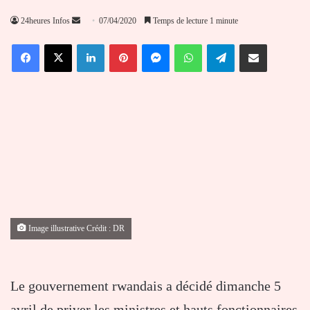
Envoyer
24heures Infos
07/04/2020
Temps de lecture 1 minute
un
Facebook
X
Linkedin
Pinterest
Messenger
WhatsApp
Telegram
Partager par email
courriel
Image illustrative Crédit : DR
Le gouvernement rwandais a décidé dimanche 5
avril de priver les ministres et hauts fonctionnaires