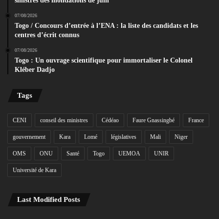
sinistrés des inondations de juin
07/08/2026
Togo / Concours d’entrée à l’ENA : la liste des candidats et les
centres d’écrit connus
07/08/2026
Togo : Un ouvrage scientifique pour immortaliser le Colonel
Kléber Dadjo
Tags
CENI
conseil des ministres
Cédéao
Faure Gnassingbé
France
gouvernement
Kara
Lomé
législatives
Mali
Niger
OMS
ONU
Santé
Togo
UEMOA
UNIR
Université de Kara
Last Modified Posts