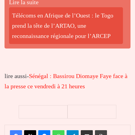
Lire la suite
Télécoms en Afrique de l’Ouest : le Togo
prend la tête de l’ARTAO, une
reconnaissance régionale pour l’ARCEP
lire aussi-
Sénégal : Bassirou Diomaye Faye face à
la presse ce vendredi à 21 heures
Facebook
X
Messenger
WhatsApp
Telegram
Partager par email
Imprimer