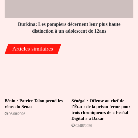
haute
distinction
à
un
Burkina: Les pompiers décernent leur plus haute
adolescent
distinction à un adolescent de 12ans
de
12ans
Articles similaires
Bénin : Patrice Talon prend les
Sénégal : Offense au chef de
rênes du Sénat
l’État : de la prison ferme pour
trois chroniqueurs de « Feeñal
06/08/2026
Digital » à Dakar
05/08/2026