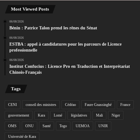
Most Viewed Posts
06/08/2026
Bénin : Patrice Talon prend les rênes du Sénat
06/08/2026
ESTBA : appel à candidatures pour les parcours de Licence
professionnelle
06/08/2026
Institut Confucius : Licence Pro en Traduction et Interprétariat
Chinois-Français
Tags
CENI
conseil des ministres
Cédéao
Faure Gnassingbé
France
gouvernement
Kara
Lomé
législatives
Mali
Niger
OMS
ONU
Santé
Togo
UEMOA
UNIR
Université de Kara