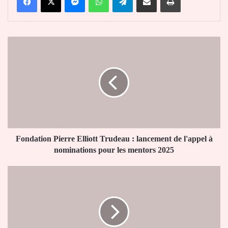
Fondation
Pierre
Elliott
Trudeau
:
lancement
de
l'appel
à
nominations
Fondation Pierre Elliott Trudeau : lancement de l'appel à
pour
nominations pour les mentors 2025
les
mentors
Burkina:
2025
Les
pompiers
décernent
leur
plus