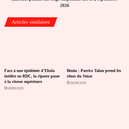
publics
2026
au
Togo
Articles similaires
disponible
dès
le
2
septembre
2026
Face à une épidémie d’Ebola
Bénin : Patrice Talon prend les
inédite en RDC, la riposte passe
rênes du Sénat
à la vitesse supérieure
06/08/2026
08/08/2026