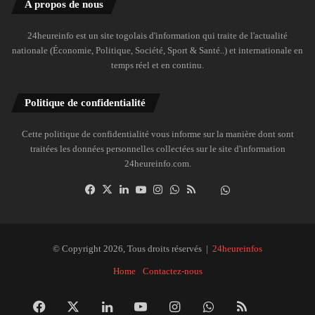
A propos de nous
24heureinfo est un site togolais d'information qui traite de l'actualité
nationale (Économie, Politique, Société, Sport & Santé..) et internationale en
temps réel et en continu.
Politique de confidentialité
Cette politique de confidentialité vous informe sur la manière dont sont
traitées les données personnelles collectées sur le site d'information
24heureinfo.com.
Facebook
X
Linkedin
YouTube
Instagram
WhatsApp
RSS
Dailymotion
Suivre
la
chaîne
24heureinfo
© Copyright 2026, Tous droits réservés |
24heureinfos
sur
Home
Contactez-nous
WhatsApp
Facebook
X
Linkedin
YouTube
Instagram
WhatsApp
RSS
Dai