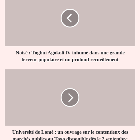
Togbui
Agokoli
IV
inhumé
dans
une
grande
ferveur
Notsè : Togbui Agokoli IV inhumé dans une grande
populaire
ferveur populaire et un profond recueillement
et
un
Université
profond
de
recueillement
Lomé
:
un
ouvrage
sur
le
contentieux
des
Université de Lomé : un ouvrage sur le contentieux des
marchés
marchés publics au Togo disponible dès le 2 septembre