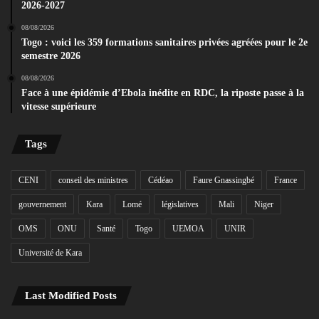
2026-2027
08/08/2026
Togo : voici les 359 formations sanitaires privées agréées pour le 2e
semestre 2026
08/08/2026
Face à une épidémie d’Ebola inédite en RDC, la riposte passe à la
vitesse supérieure
Tags
CENI
conseil des ministres
Cédéao
Faure Gnassingbé
France
gouvernement
Kara
Lomé
législatives
Mali
Niger
OMS
ONU
Santé
Togo
UEMOA
UNIR
Université de Kara
Last Modified Posts