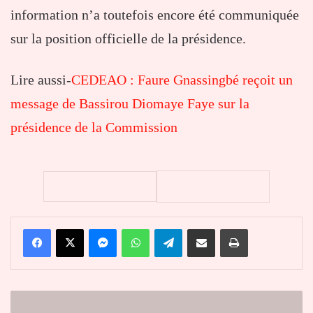
information n’a toutefois encore été communiquée
sur la position officielle de la présidence.
Lire aussi-
CEDEAO : Faure Gnassingbé reçoit un
message de Bassirou Diomaye Faye sur la
présidence de la Commission
Facebook
X
Messenger
WhatsApp
Telegram
Partager par email
Imprimer
Notsè
: