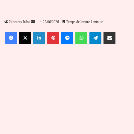
Envoyer
24heures Infos
22/06/2026
Temps de lecture 1 minute
un
Facebook
X
Linkedin
Pinterest
Messenger
WhatsApp
Telegram
Partager par email
courriel