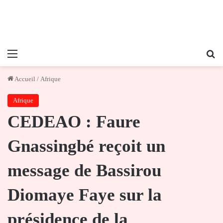
Menu
Re
Accueil
/
Afrique
Afrique
CEDEAO : Faure
Gnassingbé reçoit un
message de Bassirou
Diomaye Faye sur la
présidence de la