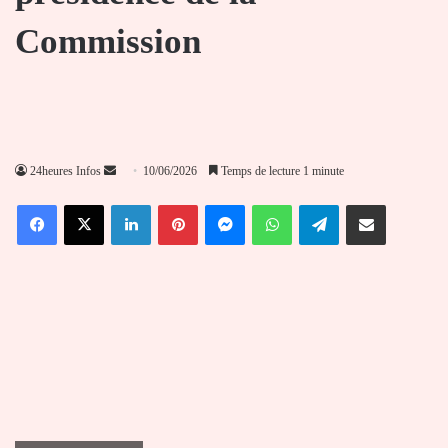
Commission
Envoyer
24heures Infos
10/06/2026
Temps de lecture 1 minute
un
Facebook
X
Linkedin
Pinterest
Messenger
WhatsApp
Telegram
Partager par email
courriel