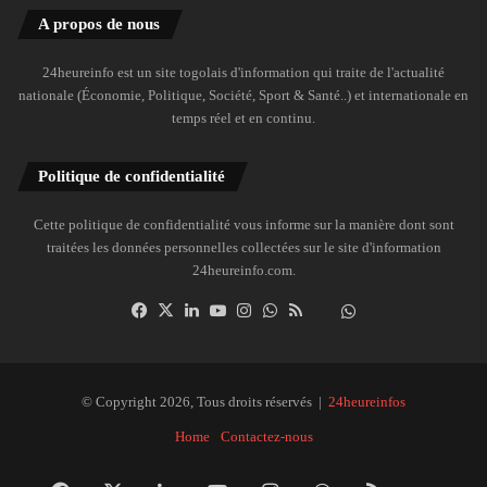
A propos de nous
24heureinfo est un site togolais d'information qui traite de l'actualité
nationale (Économie, Politique, Société, Sport & Santé..) et internationale en
temps réel et en continu.
Politique de confidentialité
Cette politique de confidentialité vous informe sur la manière dont sont
traitées les données personnelles collectées sur le site d'information
24heureinfo.com.
Facebook
X
Linkedin
YouTube
Instagram
WhatsApp
RSS
Dailymotion
Suivre
la
chaîne
24heureinfo
© Copyright 2026, Tous droits réservés |
24heureinfos
sur
Home
Contactez-nous
WhatsApp