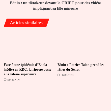
vidéos
Bénin : un tiktokeur devant la CRIET pour des vidéos
impliquant
impliquant sa fille mineure
sa
fille
Articles similaires
mineure
Face à une épidémie d’Ebola
Bénin : Patrice Talon prend les
inédite en RDC, la riposte passe
rênes du Sénat
à la vitesse supérieure
06/08/2026
08/08/2026