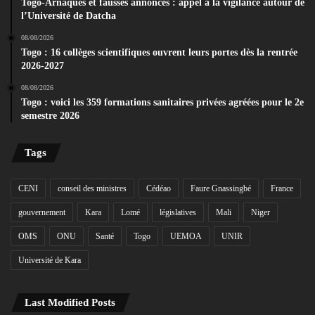
Togo-Arnaques et fausses annonces : appel à la vigilance autour de
l’Université de Datcha
08/08/2026
Togo : 16 collèges scientifiques ouvrent leurs portes dès la rentrée
2026-2027
08/08/2026
Togo : voici les 359 formations sanitaires privées agréées pour le 2e
semestre 2026
Tags
CENI
conseil des ministres
Cédéao
Faure Gnassingbé
France
gouvernement
Kara
Lomé
législatives
Mali
Niger
OMS
ONU
Santé
Togo
UEMOA
UNIR
Université de Kara
Last Modified Posts