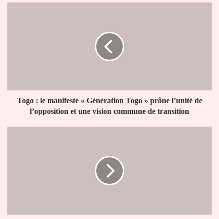
Togo
:
le
manifeste
«
Génération
Togo
»
prône
l’unité
Togo : le manifeste « Génération Togo » prône l’unité de
de
l’opposition et une vision commune de transition
l’opposition
et
Bénin
une
:
vision
un
commune
tiktokeur
de
devant
transition
la
CRIET
pour
des