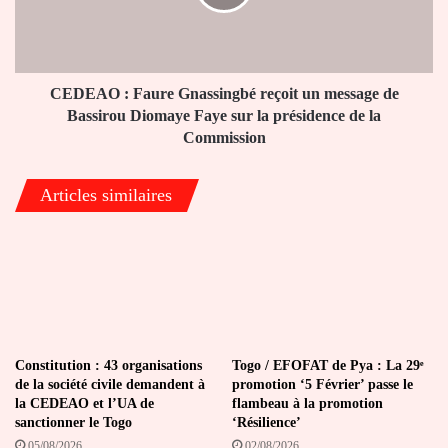
un
message
de
Bassirou
Diomaye
CEDEAO : Faure Gnassingbé reçoit un message de
Faye
Bassirou Diomaye Faye sur la présidence de la
sur
Commission
la
présidence
Articles similaires
de
la
Commission
Constitution : 43 organisations
Togo / EFOFAT de Pya : La 29ᵉ
de la société civile demandent à
promotion ‘5 Février’ passe le
la CEDEAO et l’UA de
flambeau à la promotion
sanctionner le Togo
‘Résilience’
05/08/2026
02/08/2026