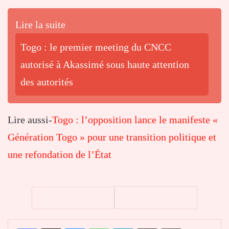
Lire la suite
Togo : le premier meeting du CNCC
autorisé à Akassimé sous haute attention
des autorités
Lire aussi-
Togo : l’opposition lance le manifeste «
Génération Togo » pour une transition politique et
une refondation de l’État
Facebook
X
Messenger
WhatsApp
Telegram
Partager par email
Imprimer