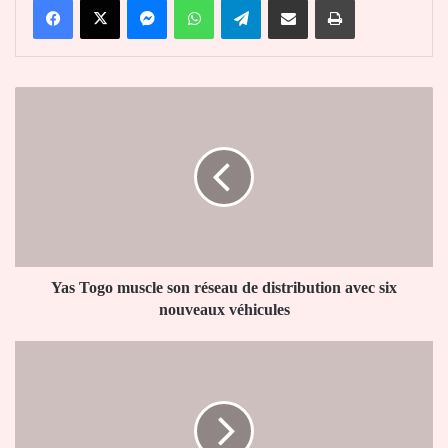
Yas
Togo
muscle
son
réseau
de
distribution
avec
six
nouveaux
Yas Togo muscle son réseau de distribution avec six
véhicules
nouveaux véhicules
CEDEAO
:
Faure
Gnassingbé
reçoit