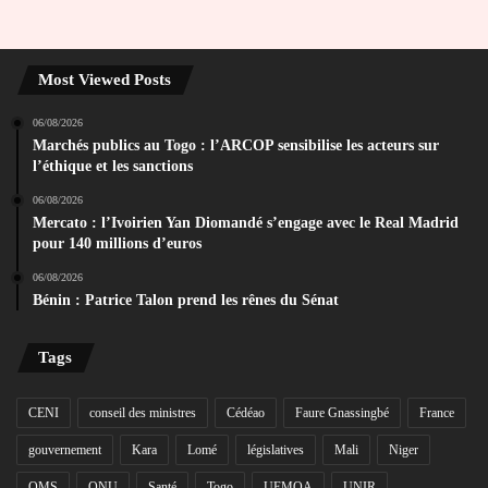
Most Viewed Posts
06/08/2026
Marchés publics au Togo : l’ARCOP sensibilise les acteurs sur
l’éthique et les sanctions
06/08/2026
Mercato : l’Ivoirien Yan Diomandé s’engage avec le Real Madrid
pour 140 millions d’euros
06/08/2026
Bénin : Patrice Talon prend les rênes du Sénat
Tags
CENI
conseil des ministres
Cédéao
Faure Gnassingbé
France
gouvernement
Kara
Lomé
législatives
Mali
Niger
OMS
ONU
Santé
Togo
UEMOA
UNIR