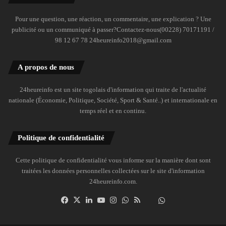
Pour une question, une réaction, un commentaire, une explication ? Une
publicité ou un communiqué à passer?Contactez-nous(00228) 70171191 /
98 12 67 78 24heureinfo2018@gmail.com
A propos de nous
24heureinfo est un site togolais d'information qui traite de l'actualité
nationale (Économie, Politique, Société, Sport & Santé..) et internationale en
temps réel et en continu.
Politique de confidentialité
Cette politique de confidentialité vous informe sur la manière dont sont
traitées les données personnelles collectées sur le site d'information
24heureinfo.com.
Facebook
X
Linkedin
YouTube
Instagram
WhatsApp
RSS
Dailymotion
Suivre
la
chaîne