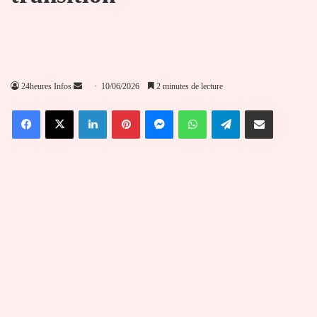
Envoyer
24heures Infos
10/06/2026
2 minutes de lecture
un
Facebook
X
Linkedin
Pinterest
Messenger
WhatsApp
Telegram
Partager par email
courriel