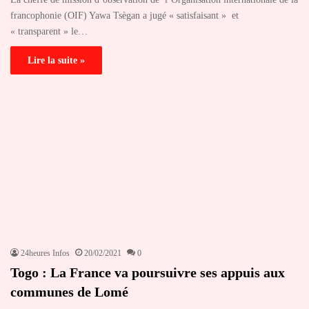
francophonie (OIF) Yawa Tsègan a jugé « satisfaisant » et
« transparent » le…
Lire la suite »
24heures Infos
20/02/2021
0
Togo : La France va poursuivre ses appuis aux
communes de Lomé