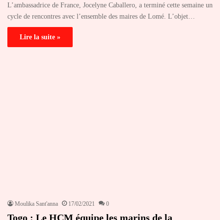
L’ambassadrice de France, Jocelyne Caballero, a terminé cette semaine un
cycle de rencontres avec l’ensemble des maires de Lomé. L’objet…
Lire la suite »
Moulika Sant'anna
17/02/2021
0
Togo : Le HCM équipe les marins de la