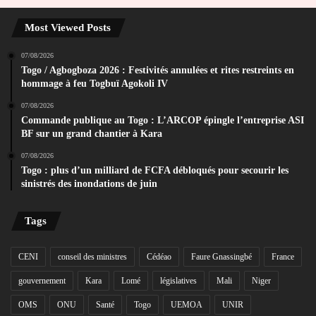
Most Viewed Posts
07/08/2026
Togo / Agbogboza 2026 : Festivités annulées et rites restreints en
hommage à feu Togbuï Agokoli IV
07/08/2026
Commande publique au Togo : L’ARCOP épingle l’entreprise ASI
BF sur un grand chantier à Kara
07/08/2026
Togo : plus d’un milliard de FCFA débloqués pour secourir les
sinistrés des inondations de juin
Tags
CENI
conseil des ministres
Cédéao
Faure Gnassingbé
France
gouvernement
Kara
Lomé
législatives
Mali
Niger
OMS
ONU
Santé
Togo
UEMOA
UNIR