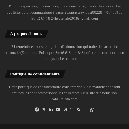
Pour une question, une réaction, un commentaire, une explication ? Une
publicité ou un communiqué à passer?Contactez-nous(00228) 70171191 /
98 12 67 78 24heureinfo2018@gmail.com
A propos de nous
24heureinfo est un site togolais d'information qui traite de l'actualité
nationale (Économie, Politique, Société, Sport & Santé..) et internationale en
temps réel et en continu.
Politique de confidentialité
Cette politique de confidentialité vous informe sur la manière dont sont
traitées les données personnelles collectées sur le site d'information
24heureinfo.com.
Facebook
X
Linkedin
YouTube
Instagram
WhatsApp
RSS
Dailymotion
Suivre
la
chaîne