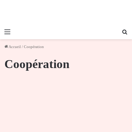
Menu
Re
Accueil
/
Coopération
Coopération