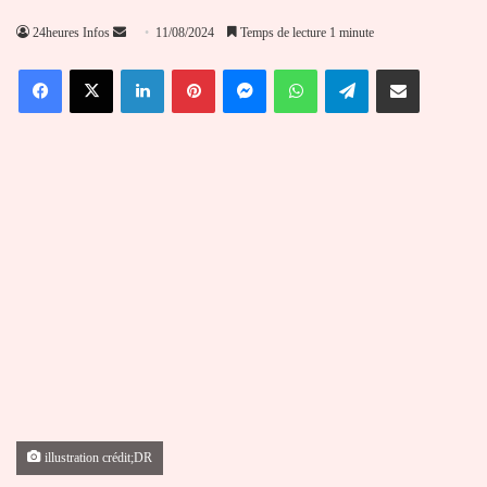
Envoyer
24heures Infos
11/08/2024
Temps de lecture 1 minute
un
Facebook
X
Linkedin
Pinterest
Messenger
WhatsApp
Telegram
Partager par email
courriel
illustration crédit;DR