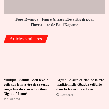
Kigali
pour
l'investiture
de
Togo-Rwanda : Faure Gnassingbé à Kigali pour
Paul
l'investiture de Paul Kagame
Kagame
Articles similaires
Musique : Sonnie Badu lève le
Agou : La 303ᵉ édition de la fête
voile sur le mystère de sa tenue
traditionnelle Gbagba célébrée
rouge lors du concert « Glory
dans la fraternité à Tavié
Night » à Lomé
03/08/2026
04/08/2026