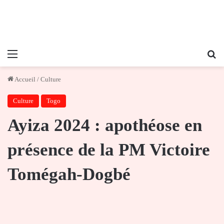
Menu
Re
Accueil
/
Culture
Culture
Togo
Ayiza 2024 : apothéose en
présence de la PM Victoire
Tomégah-Dogbé