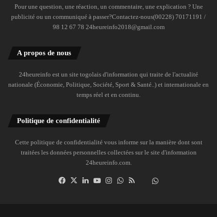
Pour une question, une réaction, un commentaire, une explication ? Une
publicité ou un communiqué à passer?Contactez-nous(00228) 70171191 /
98 12 67 78 24heureinfo2018@gmail.com
A propos de nous
24heureinfo est un site togolais d'information qui traite de l'actualité
nationale (Économie, Politique, Société, Sport & Santé..) et internationale en
temps réel et en continu.
Politique de confidentialité
Cette politique de confidentialité vous informe sur la manière dont sont
traitées les données personnelles collectées sur le site d'information
24heureinfo.com.
Facebook
X
Linkedin
YouTube
Instagram
WhatsApp
RSS
Dailymotion
Suivre
la
chaîne
24heureinfo