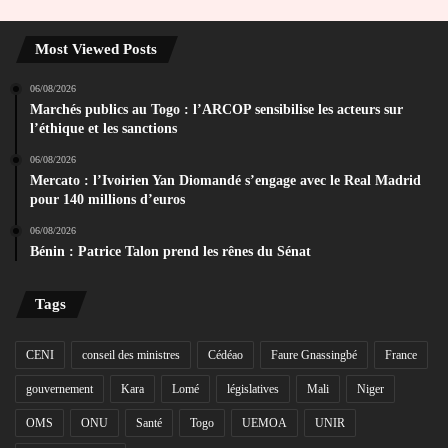
Most Viewed Posts
06/08/2026
Marchés publics au Togo : l’ARCOP sensibilise les acteurs sur
l’éthique et les sanctions
06/08/2026
Mercato : l’Ivoirien Yan Diomandé s’engage avec le Real Madrid
pour 140 millions d’euros
06/08/2026
Bénin : Patrice Talon prend les rênes du Sénat
Tags
CENI
conseil des ministres
Cédéao
Faure Gnassingbé
France
gouvernement
Kara
Lomé
législatives
Mali
Niger
OMS
ONU
Santé
Togo
UEMOA
UNIR