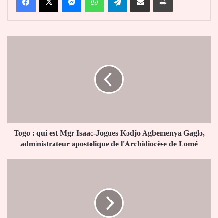
Togo
:
qui
est
Mgr
Isaac-
Jogues
Kodjo
Agbemenya
Gaglo,
Togo : qui est Mgr Isaac-Jogues Kodjo Agbemenya Gaglo,
administrateur
administrateur apostolique de l'Archidiocèse de Lomé
apostolique
de
Togo-
l'Archidiocèse
Rwanda
de
:
Lomé
Faure
Gnassingbé
à