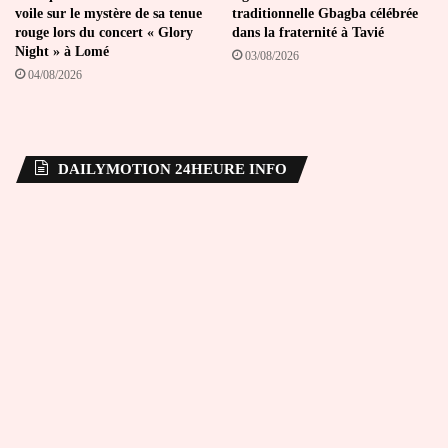
voile sur le mystère de sa tenue
traditionnelle Gbagba célébrée
rouge lors du concert « Glory
dans la fraternité à Tavié
Night » à Lomé
03/08/2026
04/08/2026
DAILYMOTION 24HEURE INFO