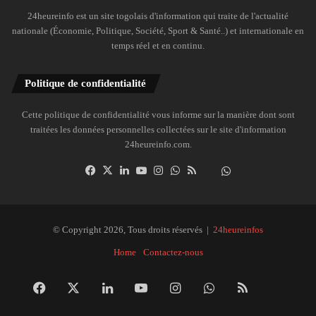
24heureinfo est un site togolais d'information qui traite de l'actualité
nationale (Économie, Politique, Société, Sport & Santé..) et internationale en
temps réel et en continu.
Politique de confidentialité
Cette politique de confidentialité vous informe sur la manière dont sont
traitées les données personnelles collectées sur le site d'information
24heureinfo.com.
Facebook
X
Linkedin
YouTube
Instagram
WhatsApp
RSS
Dailymotion
Suivre
la
chaîne
24heureinfo
© Copyright 2026, Tous droits réservés |
24heureinfos
sur
Home
Contactez-nous
WhatsApp
Facebook
X
Linkedin
YouTube
Instagram
WhatsApp
RSS
Dai