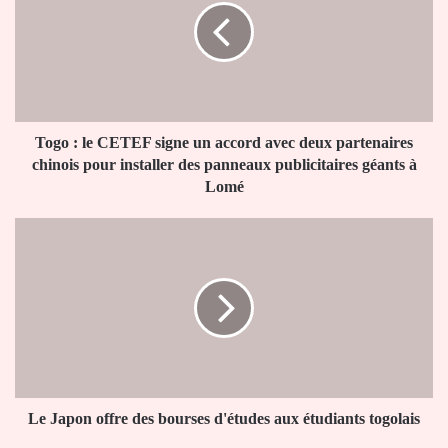
CETEF
signe
un
accord
avec
deux
partenaires
Togo : le CETEF signe un accord avec deux partenaires
chinois
chinois pour installer des panneaux publicitaires géants à
pour
Lomé
installer
des
Le
panneaux
Japon
publicitaires
offre
géants
des
à
bourses
Lomé
d'études
aux
étudiants
togolais
Le Japon offre des bourses d'études aux étudiants togolais