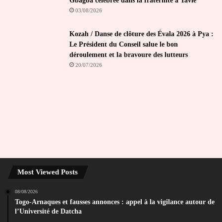
Gbagba célébrée dans la fraternité à Tavié
03/08/2026
Kozah / Danse de clôture des Évala 2026 à Pya :
Le Président du Conseil salue le bon
déroulement et la bravoure des lutteurs
20/07/2026
Most Viewed Posts
08/08/2026
Togo-Arnaques et fausses annonces : appel à la vigilance autour de
l’Université de Datcha