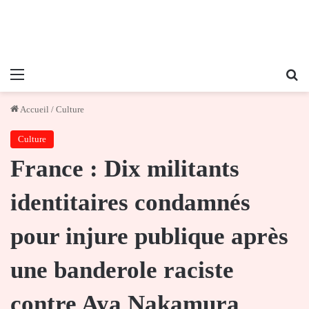
Menu
Re
Accueil
/
Culture
Culture
France : Dix militants
identitaires condamnés
pour injure publique après
une banderole raciste
contre Aya Nakamura