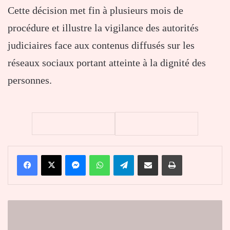
Cette décision met fin à plusieurs mois de
procédure et illustre la vigilance des autorités
judiciaires face aux contenus diffusés sur les
réseaux sociaux portant atteinte à la dignité des
personnes.
Facebook
X
Messenger
WhatsApp
Telegram
Partager par email
Imprimer
Togo
:
le