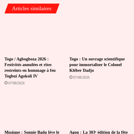
Articles similaires
Togo / Agbogboza 2026 :
Togo : Un ouvrage scientifique
Festivités annulées et rites
pour immortaliser le Colonel
restreints en hommage à feu
Kléber Dadjo
Togbuï Agokoli IV
07/08/2026
07/08/2026
Musique : Sonnie Badu lève le
Agou : La 303ᵉ édition de la fête