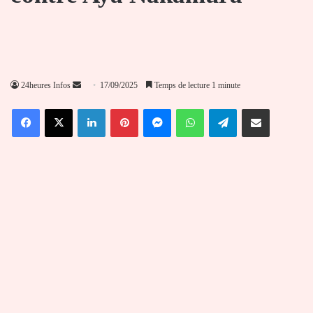
Envoyer
24heures Infos
17/09/2025
Temps de lecture 1 minute
un
Facebook
X
Linkedin
Pinterest
Messenger
WhatsApp
Telegram
Partager par email
courriel