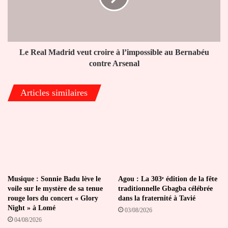
à
l’impossible
au
Bernabéu
contre
Le Real Madrid veut croire à l’impossible au Bernabéu
Arsenal
contre Arsenal
Articles similaires
Musique : Sonnie Badu lève le
Agou : La 303ᵉ édition de la fête
voile sur le mystère de sa tenue
traditionnelle Gbagba célébrée
rouge lors du concert « Glory
dans la fraternité à Tavié
Night » à Lomé
03/08/2026
04/08/2026