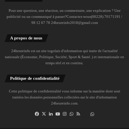
Pour une question, une réaction, un commentaire, une explication ? Une
publicité ou un communiqué à passer?Contactez-nous(00228) 70171191 /
98 12 67 78 24heureinfo2018@gmail.com
A propos de nous
24heureinfo est un site togolais d'information qui traite de l'actualité
nationale (Économie, Politique, Société, Sport & Santé..) et internationale en
temps réel et en continu.
Politique de confidentialité
Cette politique de confidentialité vous informe sur la manière dont sont
traitées les données personnelles collectées sur le site d'information
24heureinfo.com.
Facebook
X
Linkedin
YouTube
Instagram
WhatsApp
RSS
Dailymotion
Suivre
la
chaîne