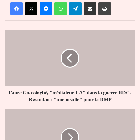
Facebook
X
Messenger
WhatsApp
Telegram
Partager par email
Imprimer
Faure
Gnassingbé,
"médiateur
UA"
dans
la
guerre
RDC-
Rwandan
:
Faure Gnassingbé, "médiateur UA" dans la guerre RDC-
"une
Rwandan : "une insulte" pour la DMP
insulte"
pour
Le
la
Real
DMP
Madrid
veut
croire