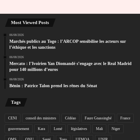
Most Viewed Posts
06/08/2026
Marchés publics au Togo : l’ARCOP sensibilise les acteurs sur
l’éthique et les sanctions
06/08/2026
Mercato : l’Ivoirien Yan Diomandé s’engage avec le Real Madrid
pour 140 millions d’euros
06/08/2026
Bénin : Patrice Talon prend les rênes du Sénat
Tags
CENI
conseil des ministres
Cédéao
Faure Gnassingbé
France
gouvernement
Kara
Lomé
législatives
Mali
Niger
OMS
ONU
Santé
Togo
UEMOA
UNIR