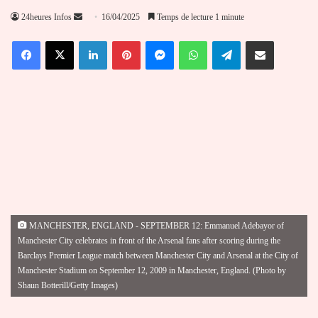
Envoyer
24heures Infos
16/04/2025
Temps de lecture 1 minute
un
Facebook
X
Linkedin
Pinterest
Messenger
WhatsApp
Telegram
Partager par email
courriel
MANCHESTER, ENGLAND - SEPTEMBER 12: Emmanuel Adebayor of
Manchester City celebrates in front of the Arsenal fans after scoring during the
Barclays Premier League match between Manchester City and Arsenal at the City of
Manchester Stadium on September 12, 2009 in Manchester, England. (Photo by
Shaun Botterill/Getty Images)