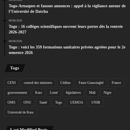
Togo-Arnaques et fausses annonces : appel à la vigilance autour de
l’Université de Datcha
08/08/2026
Togo : 16 collèges scientifiques ouvrent leurs portes dès la rentrée
2026-2027
08/08/2026
Togo : voici les 359 formations sanitaires privées agréées pour le 2e
semestre 2026
Tags
CENI
conseil des ministres
Cédéao
Faure Gnassingbé
France
gouvernement
Kara
Lomé
législatives
Mali
Niger
OMS
ONU
Santé
Togo
UEMOA
UNIR
Université de Kara
Last Modified Posts