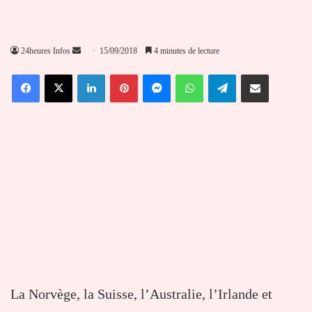
Envoyer
24heures Infos
15/09/2018
4 minutes de lecture
un
Facebook
X
Linkedin
Pinterest
Messenger
WhatsApp
Telegram
Partager par email
courriel
La Norvège, la Suisse, l’Australie, l’Irlande et