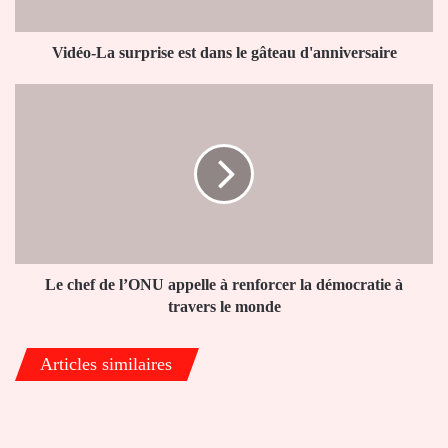
d'anniversaire
Vidéo-La surprise est dans le gâteau d'anniversaire
Le
chef
de
l’ONU
appelle
à
renforcer
la
démocratie
à
Le chef de l’ONU appelle à renforcer la démocratie à
travers
travers le monde
le
monde
Articles similaires