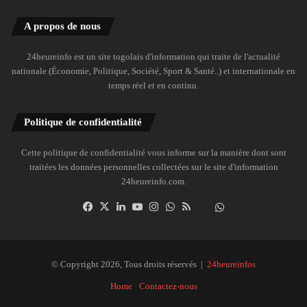
A propos de nous
24heureinfo est un site togolais d'information qui traite de l'actualité
nationale (Économie, Politique, Société, Sport & Santé..) et internationale en
temps réel et en continu.
Politique de confidentialité
Cette politique de confidentialité vous informe sur la manière dont sont
traitées les données personnelles collectées sur le site d'information
24heureinfo.com.
Facebook
X
Linkedin
YouTube
Instagram
WhatsApp
RSS
Dailymotion
Suivre
la
chaîne
24heureinfo
© Copyright 2026, Tous droits réservés |
24heureinfos
sur
Home
Contactez-nous
WhatsApp