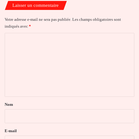
Laisser un commentaire
Votre adresse e-mail ne sera pas publiée.
Les champs obligatoires sont
indiqués avec
*
C
o
m
m
e
n
t
a
Nom
i
r
e
E-mail