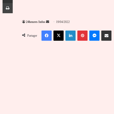
Imprimer
Envoyer
24heures Infos
19/04/2022
un
Facebook
X
Linkedin
Pinterest
Messenger
Partag
courriel
Partager