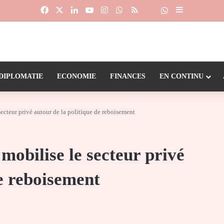
Facebook
X
Linkedin
YouTube
Instagram
WhatsApp
RSS
Suivre la chaîne
Dailymotion
Sidebar (barr
DIPLOMATIE
ECONOMIE
FINANCES
EN CONTINU
ecteur privé autour de la politique de reboisement
mobilise le secteur privé
de reboisement