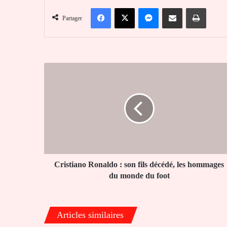
Facebook
X
Messenger
Partager par email
Imprim
Partager
Cristiano
Ronaldo
:
son
fils
décédé,
les
hommages
du
monde
Cristiano Ronaldo : son fils décédé, les hommages
du
du monde du foot
foot
Articles similaires