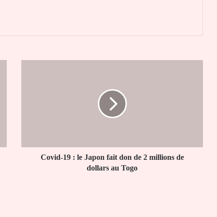
er
Covid-
19
:
le
Japon
fait
don
de
2
millions
Covid-19 : le Japon fait don de 2 millions de
de
dollars au Togo
dollars
au
Togo