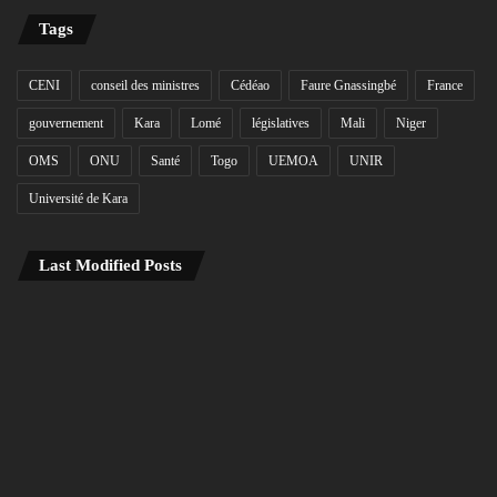
Tags
CENI
conseil des ministres
Cédéao
Faure Gnassingbé
France
gouvernement
Kara
Lomé
législatives
Mali
Niger
OMS
ONU
Santé
Togo
UEMOA
UNIR
Université de Kara
Last Modified Posts