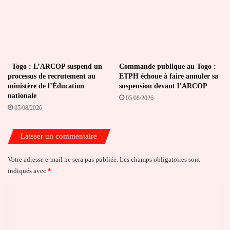
Togo : L’ARCOP suspend un
Commande publique au Togo :
processus de recrutement au
ETPH échoue à faire annuler sa
ministère de l’Éducation
suspension devant l’ARCOP
nationale
05/08/2026
05/08/2026
Laisser un commentaire
Votre adresse e-mail ne sera pas publiée.
Les champs obligatoires sont
indiqués avec
*
C
o
m