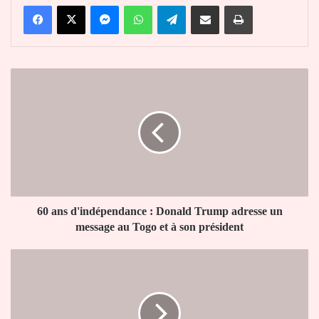
Facebook
X
Messenger
WhatsApp
Telegram
Partager par email
Imprimer
60
ans
d'indépendance
:
Donald
Trump
adresse
un
message
au
60 ans d'indépendance : Donald Trump adresse un
Togo
message au Togo et à son président
et
à
Togo.
son
Force
président
anti-
pandémie
et