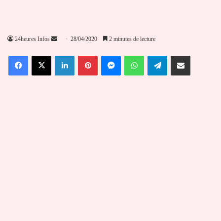
Envoyer
24heures Infos
28/04/2020
2 minutes de lecture
un
Facebook
X
Linkedin
Pinterest
Messenger
WhatsApp
Telegram
Partager par email
courriel