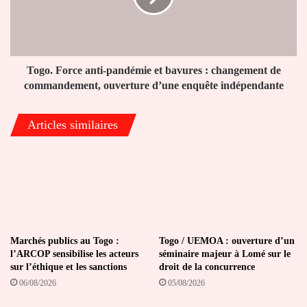
bavures :
changement
de
commandement,
ouverture
Togo. Force anti-pandémie et bavures : changement de
d’une
commandement, ouverture d’une enquête indépendante
enquête
indépendante
Articles similaires
Marchés publics au Togo :
Togo / UEMOA : ouverture d’un
l’ARCOP sensibilise les acteurs
séminaire majeur à Lomé sur le
sur l’éthique et les sanctions
droit de la concurrence
06/08/2026
05/08/2026