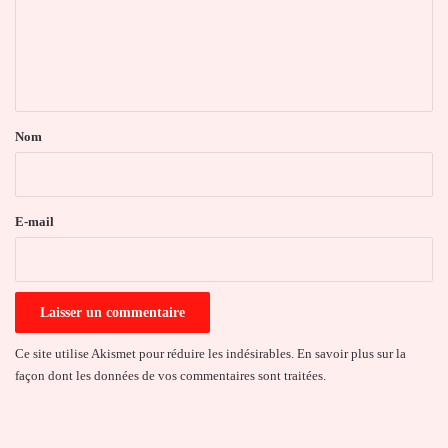
m
e
n
t
a
Nom
i
r
e
E-mail
*
Ce site utilise Akismet pour réduire les indésirables.
En savoir plus sur la
façon dont les données de vos commentaires sont traitées
.