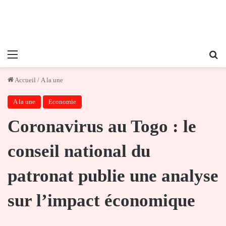
Menu
Re
Accueil
/
A la une
A la une
Economie
Coronavirus au Togo : le
conseil national du
patronat publie une analyse
sur l’impact économique